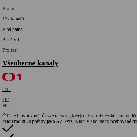
Pro tři
172 kanálů
Plná palba
Pro čtyři
Pro šest
Všeobecné kanály
ČT1
HD
HD
ČT1 je hlavní kanál České televize, který nabízí mix české i zahraniční
celou rodinu, s pořady jako AZ-kvíz, Kluci v akci nebo oceňované d