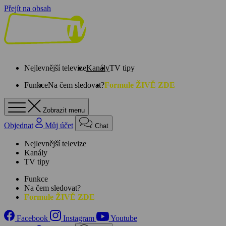
Přejít na obsah
Nejlevnější televize
Kanály
TV tipy
Funkce
Na čem sledovat?
Formule ŽIVĚ ZDE
Zobrazit menu
Objednat
Můj účet
Chat
Nejlevnější televize
Kanály
TV tipy
Funkce
Na čem sledovat?
Formule ŽIVĚ ZDE
Facebook
Instagram
Youtube