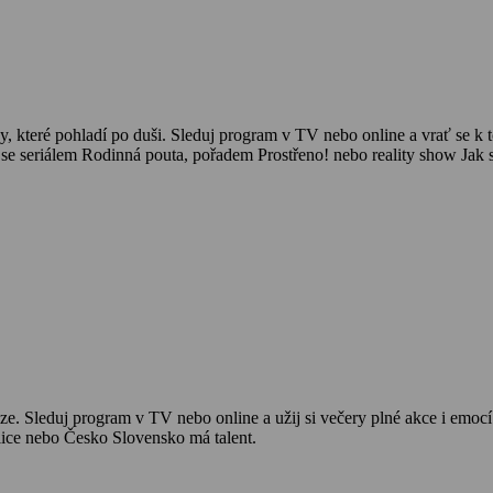
dy, které pohladí po duši. Sleduj program v TV nebo online a vrať se k t
gii se seriálem Rodinná pouta, pořadem Prostřeno! nebo reality show Jak s
braze. Sleduj program v TV nebo online a užij si večery plné akce i emocí.
lice nebo Česko Slovensko má talent.