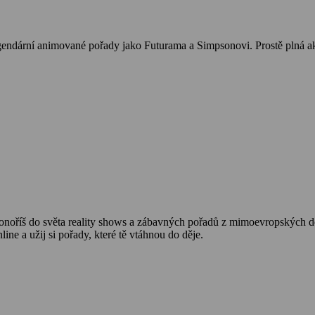
endární animované pořady jako Futurama a Simpsonovi. Prostě plná ak
onoříš do světa reality shows a zábavných pořadů z mimoevropských des
line a užij si pořady, které tě vtáhnou do děje.