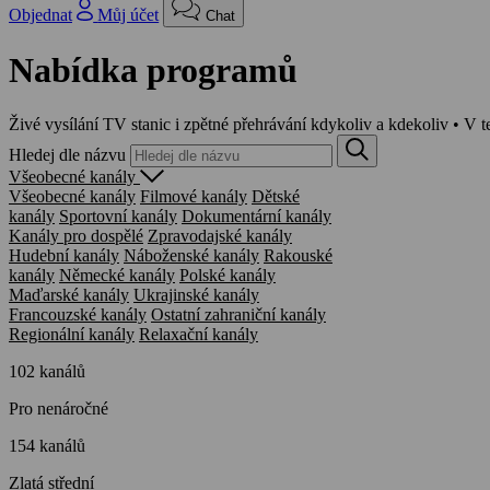
Objednat
Můj účet
Chat
Nabídka programů
Živé vysílání TV stanic i zpětné přehrávání kdykoliv a kdekoliv • V t
Hledej dle názvu
Všeobecné kanály
Všeobecné kanály
Filmové kanály
Dětské
kanály
Sportovní kanály
Dokumentární kanály
Kanály pro dospělé
Zpravodajské kanály
Hudební kanály
Náboženské kanály
Rakouské
kanály
Německé kanály
Polské kanály
Maďarské kanály
Ukrajinské kanály
Francouzské kanály
Ostatní zahraniční kanály
Regionální kanály
Relaxační kanály
102 kanálů
Pro nenáročné
154 kanálů
Zlatá střední