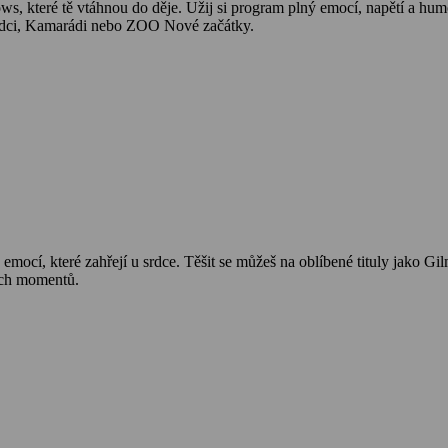
 shows, které tě vtáhnou do děje. Užij si program plný emocí, napětí a hu
rádci, Kamarádi nebo ZOO Nové začátky.
emocí, které zahřejí u srdce. Těšit se můžeš na oblíbené tituly jako G
ých momentů.