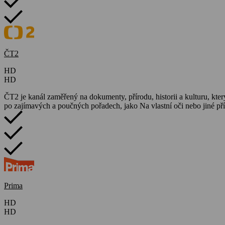
ČT2
HD
HD
ČT2 je kanál zaměřený na dokumenty, přírodu, historii a kulturu, který 
po zajímavých a poučných pořadech, jako Na vlastní oči nebo jiné pří
Prima
HD
HD