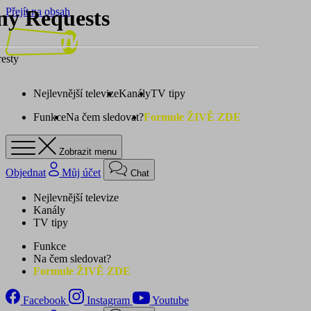
Přejít na obsah
Nejlevnější televize
Kanály
TV tipy
Funkce
Na čem sledovat?
Formule ŽIVĚ ZDE
Zobrazit menu
Objednat
Můj účet
Chat
Nejlevnější televize
Kanály
TV tipy
Funkce
Na čem sledovat?
Formule ŽIVĚ ZDE
Facebook
Instagram
Youtube