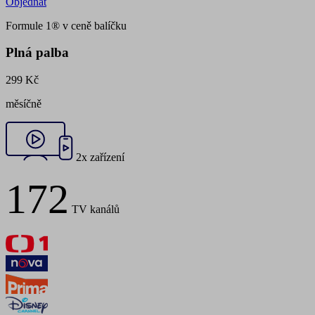
Objednat
Formule 1® v ceně balíčku
Plná palba
299 Kč
měsíčně
2x zařízení
172
TV kanálů