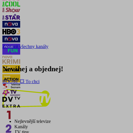
Zobrazit všechny kanály
Neváhej a objednej!
BOOM! 💥 To chci
Nejlevnější televize
Kanály
TV tipy