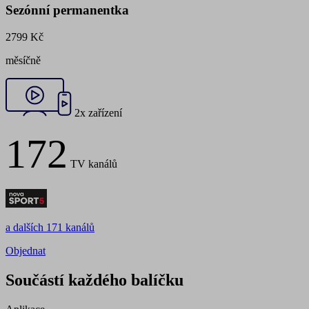
Sezónní permanentka
2799 Kč
měsíčně
2x zařízení
172
TV kanálů
a dalších 171 kanálů
Objednat
Součástí každého balíčku