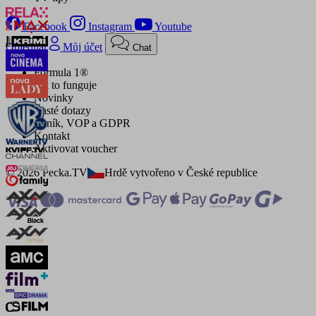
Facebook
Instagram
Youtube
Objednat
Můj účet
Chat
Formula 1®
Jak to funguje
Novinky
Časté dotazy
Ceník, VOP a GDPR
Kontakt
Aktivovat voucher
© 2026 Pecka.TV
Hrdě vytvořeno v České republice