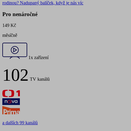
rodinou?
Nadupaný balíček, když je nás víc
Pro nenáročné
149 Kč
měsíčně
1x zařízení
102
TV kanálů
a dalších 99 kanálů