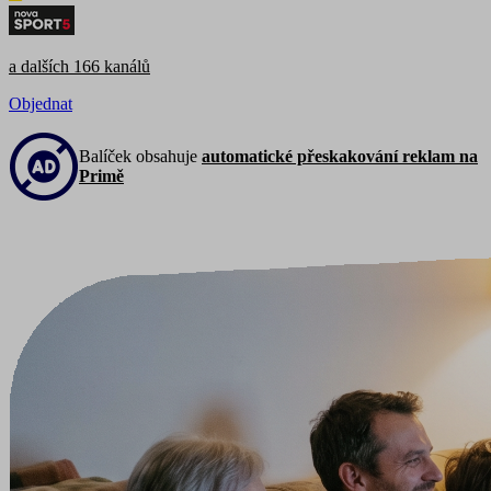
a dalších 166 kanálů
Objednat
Balíček obsahuje
automatické přeskakování reklam na
Primě