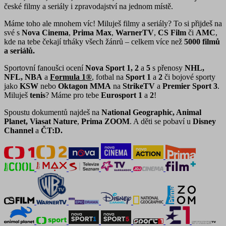
české filmy a seriály i zpravodajství na jednom místě.
Máme toho ale mnohem víc! Miluješ filmy a seriály? To si přijdeš na
své s
Nova Cinema
,
Prima Max
,
WarnerTV
,
CS Film
či
AMC
,
kde na tebe čekají trháky všech žánrů – celkem více než
5000 filmů
a seriálů.
Sportovní fanoušci ocení
Nova Sport 1, 2
a
5
s přenosy
NHL,
NFL, NBA
a
Formula 1®
, fotbal na
Sport 1
a
2
či bojové sporty
jako
KSW
nebo
Oktagon MMA
na
StrikeTV
a
Premier Sport 3
.
Miluješ
tenis
? Máme pro tebe
Eurosport 1
a
2
!
Spoustu dokumentů najdeš na
National Geographic, Animal
Planet, Viasat Nature
,
Prima ZOOM
. A děti se pobaví u
Disney
Channel
a
ČT:D.