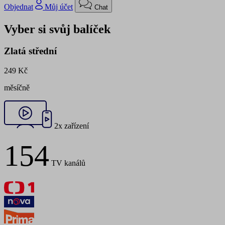
Objednat
Můj účet
Chat
Vyber si svůj balíček
Zlatá střední
249 Kč
měsíčně
2x zařízení
154
TV kanálů