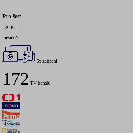
Pro šest
599 Kč
měsíčně
6x zařízení
172
TV kanálů