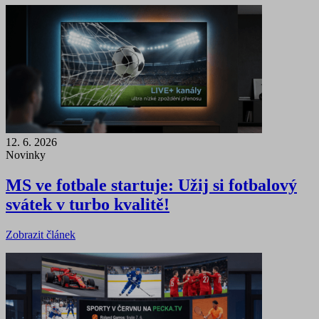
12. 6. 2026
Novinky
MS ve fotbale startuje: Užij si fotbalový
svátek v turbo kvalitě!
Zobrazit článek