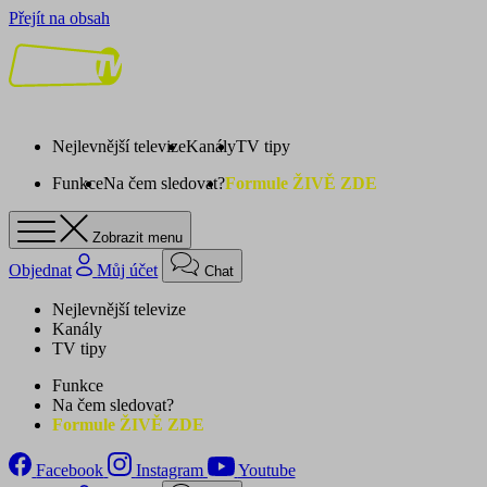
Přejít na obsah
Nejlevnější televize
Kanály
TV tipy
Funkce
Na čem sledovat?
Formule ŽIVĚ ZDE
Zobrazit menu
Objednat
Můj účet
Chat
Nejlevnější televize
Kanály
TV tipy
Funkce
Na čem sledovat?
Formule ŽIVĚ ZDE
Facebook
Instagram
Youtube