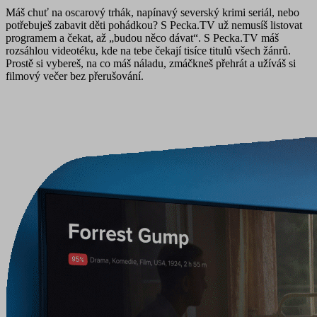
Máš chuť na oscarový trhák, napínavý severský krimi seriál, nebo
potřebuješ zabavit děti pohádkou? S Pecka.TV už nemusíš listovat
programem a čekat, až „budou něco dávat“. S Pecka.TV máš
rozsáhlou videotéku, kde na tebe čekají tisíce titulů všech žánrů.
Prostě si vybereš, na co máš náladu, zmáčkneš přehrát a užíváš si
filmový večer bez přerušování.