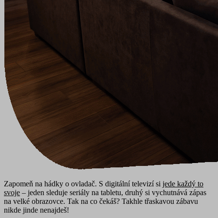
Zapomeň na hádky o ovladač. S digitální televizí si
jede každý to
svoje
– jeden sleduje seriály na tabletu, druhý si vychutnává zápas
na velké obrazovce. Tak na co čekáš? Takhle třaskavou zábavu
nikde jinde nenajdeš!