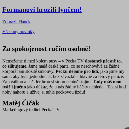
Formanovi hrozili lynčem!
Zobrazit článek
Všechny novinky
Za spokojenost ručím osobně!
Nemažeme ti med kolem pusy – v Pecka.TV
dostaneš přesně to,
co slibujeme
. Jsme malá česká parta, co se neschovává za žádné
korporát ani složité smlouvy.
Pecku děláme pro lidi
, jako jsme my
sami: aby byla jednoduchá, bez závazků a hlavně za férový peníze.
Za kvalitou a naší fér hrou si stoprocentně stojím.
Tady máš mou
tvář i jméno
jako důkaz, že u nás žádný háčky nehledej. Tak si hoď
nohy nahoru a užívej si tuhle peckovou jízdu!
Matěj Čičák
Marketingový ředitel Pecka.TV