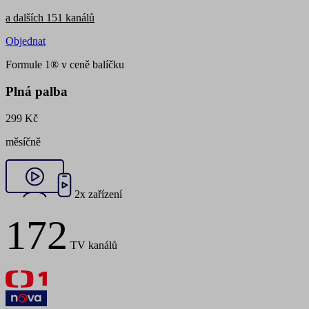
a dalších 151 kanálů
Objednat
Formule 1® v ceně balíčku
Plná palba
299 Kč
měsíčně
2x zařízení
172
TV kanálů