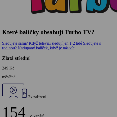
Které balíčky obsahují Turbo TV?
Sledujete sami?
Když televizi sledují jen 1-2 lidé
Sledujete s
rodinou?
Nadupaný balíček, když je nás víc
Zlatá střední
249 Kč
měsíčně
2x zařízení
154
TV kanálů