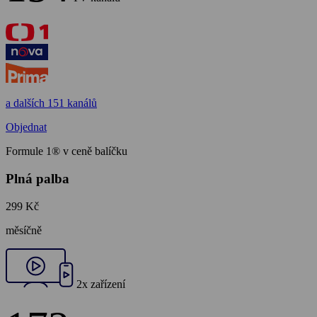
a dalších 151 kanálů
Objednat
Formule 1® v ceně balíčku
Plná palba
299 Kč
měsíčně
2x zařízení