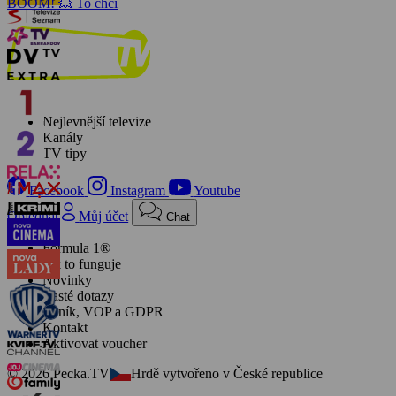
BOOM! 💥 To chci
Nejlevnější televize
Kanály
TV tipy
Facebook
Instagram
Youtube
Objednat
Můj účet
Chat
Formula 1®
Jak to funguje
Novinky
Časté dotazy
Ceník, VOP a GDPR
Kontakt
Aktivovat voucher
© 2026 Pecka.TV
Hrdě vytvořeno v České republice