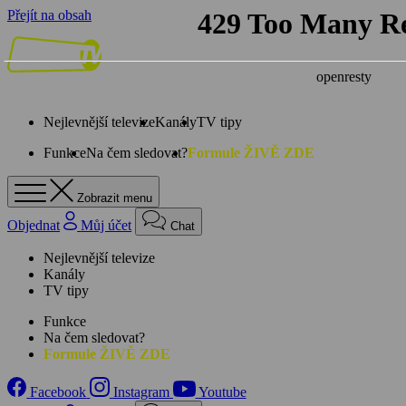
Přejít na obsah
Nejlevnější televize
Kanály
TV tipy
Funkce
Na čem sledovat?
Formule ŽIVĚ ZDE
Zobrazit menu
Objednat
Můj účet
Chat
Nejlevnější televize
Kanály
TV tipy
Funkce
Na čem sledovat?
Formule ŽIVĚ ZDE
Facebook
Instagram
Youtube