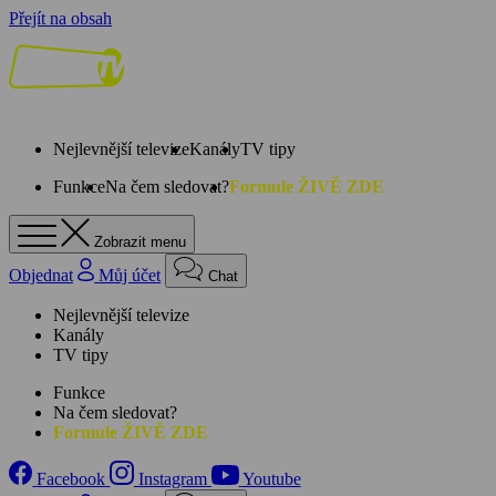
Přejít na obsah
Nejlevnější televize
Kanály
TV tipy
Funkce
Na čem sledovat?
Formule ŽIVĚ ZDE
Zobrazit menu
Objednat
Můj účet
Chat
Nejlevnější televize
Kanály
TV tipy
Funkce
Na čem sledovat?
Formule ŽIVĚ ZDE
Facebook
Instagram
Youtube