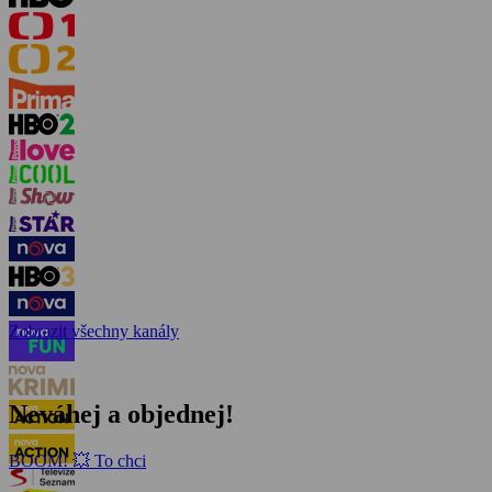
Zobrazit všechny kanály
Neváhej a objednej!
BOOM! 💥 To chci