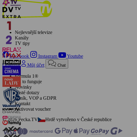
Nejlevnější televize
Kanály
TV tipy
Facebook
Instagram
Youtube
Objednat
Můj účet
Chat
Formula 1®
Jak to funguje
Novinky
Časté dotazy
Ceník, VOP a GDPR
Kontakt
Aktivovat voucher
© 2026 Pecka.TV
Hrdě vytvořeno v České republice