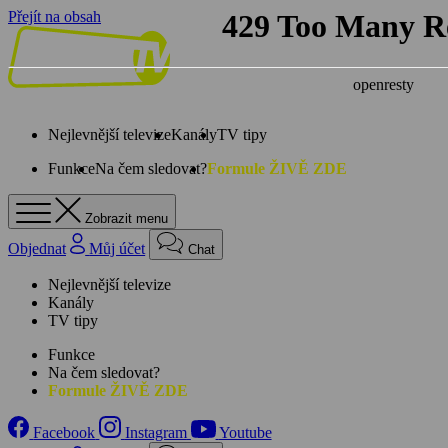
Přejít na obsah
Nejlevnější televize
Kanály
TV tipy
Funkce
Na čem sledovat?
Formule ŽIVĚ ZDE
Zobrazit menu
Objednat
Můj účet
Chat
Nejlevnější televize
Kanály
TV tipy
Funkce
Na čem sledovat?
Formule ŽIVĚ ZDE
Facebook
Instagram
Youtube