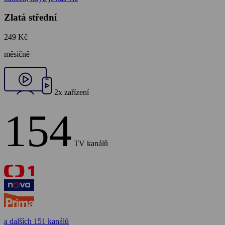
Zlatá střední
249 Kč
měsíčně
2x zařízení
154
TV kanálů
a dalších 151 kanálů