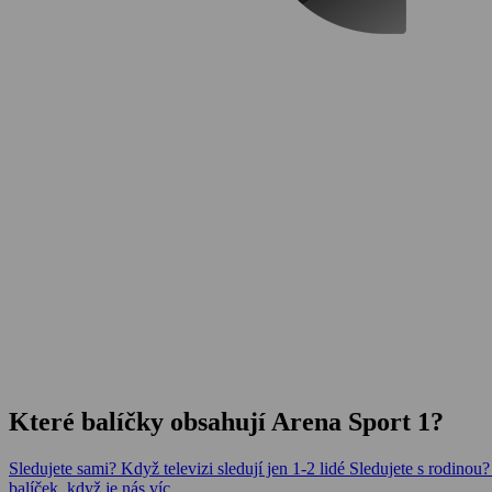
Které balíčky obsahují Arena Sport 1?
Sledujete sami?
Když televizi sledují jen 1-2 lidé
Sledujete s rodinou
balíček, když je nás víc