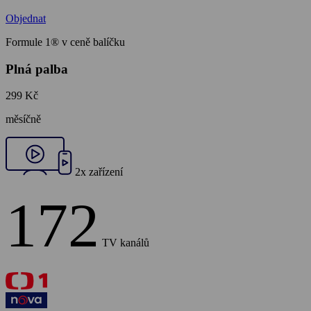
Objednat
Formule 1® v ceně balíčku
Plná palba
299 Kč
měsíčně
2x zařízení
172
TV kanálů