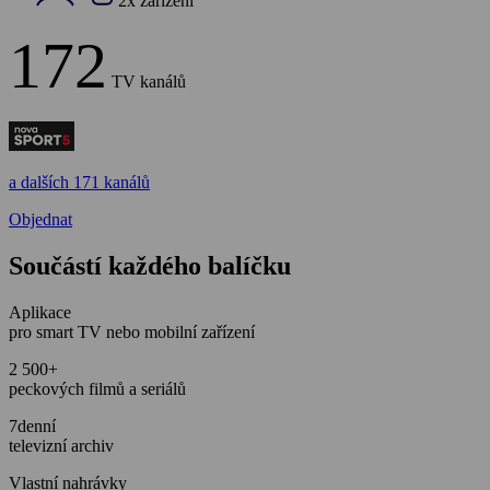
2x zařízení
172
TV kanálů
a dalších 171 kanálů
Objednat
Součástí každého balíčku
Aplikace
pro smart TV nebo mobilní zařízení
2 500+
peckových filmů a seriálů
7denní
televizní archiv
Vlastní nahrávky