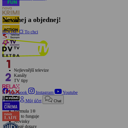
Neváhej a objednej!
BOOM! 💥 To chci
Nejlevnější televize
Kanály
TV tipy
Facebook
Instagram
Youtube
Objednat
Můj účet
Chat
Formula 1®
Jak to funguje
Novinky
Časté dotazy