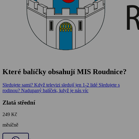
Které balíčky obsahují MIS Roudnice?
Sledujete sami?
Když televizi sledují jen 1-2 lidé
Sledujete s
rodinou?
Nadupaný balíček, když je nás víc
Zlatá střední
249 Kč
měsíčně