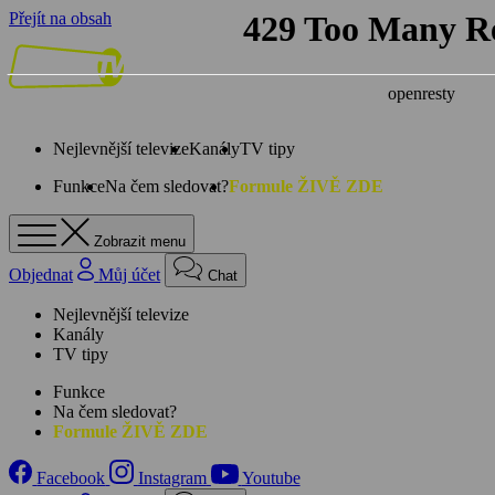
Přejít na obsah
Nejlevnější televize
Kanály
TV tipy
Funkce
Na čem sledovat?
Formule ŽIVĚ ZDE
Zobrazit menu
Objednat
Můj účet
Chat
Nejlevnější televize
Kanály
TV tipy
Funkce
Na čem sledovat?
Formule ŽIVĚ ZDE
Facebook
Instagram
Youtube