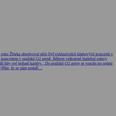
o roku Žbirka absolvoval sérii čtyř exkluzivních klubových koncertů v
ým koncertem v pražské O2 areně. Během velkolepé hudební oslavy
tší hity své bohaté kariéry. „Do pražské O2 areny se vracím po sedmi
 Věřím, že se nám podaří…