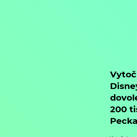
Objednat
Můj účet
Chat
Domů
/
Programy
/
Pořady
Pořady
Nejlépe hodnocené
Další