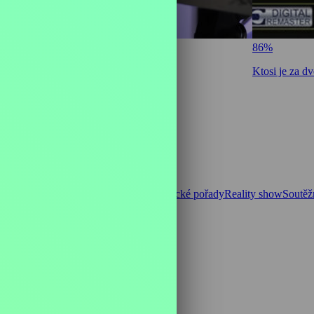
86%
Park Civilizace
Ktosi je za d
 o vaření
Pořady pro teenagery
Publicistické pořady
Reality show
Soutěž