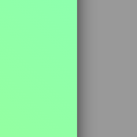
chlý.