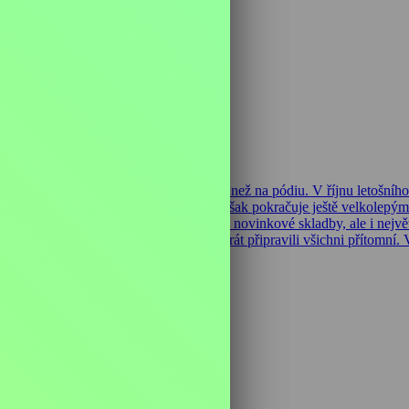
céně, které se rozhodl oslavit jak jinak než na pódiu. V říjnu letošníh
ou desku Double Album. Hudební oslava však pokračuje ještě velkolep
i si Miro Žbirka zahraje a zazpívá nejen novinkové skladby, ale i nejvě
zpomenu, jak nádhernou oslavu mi tenkrát připravili všichni přítomní.