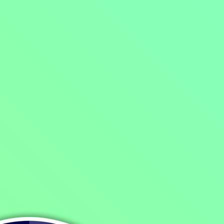
100%
89%
Neskoro večer
Hyde 
Podle žánrů
Další
Komerční pořady
Magazíny
Náboženské pořady
Naučné pořady
Pořady