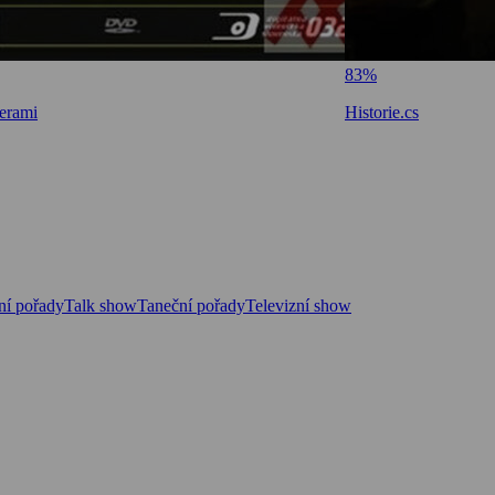
83%
verami
Historie.cs
ní pořady
Talk show
Taneční pořady
Televizní show