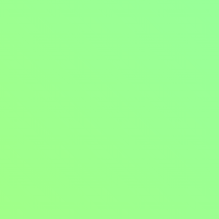
Miro Žbirka: 40 let na scéně
Pořady / Televizní show
2020 | Česká republika | 91 min
Hodnocení:
78 %
Zpěvák Miro Žbirka slaví již čtyři dekády na československé hudební s
Praze, Bratislavě, Hradci Králové a Brně, kde zároveň pokřtil nov
vystoupí na scéně i známé osobnosti domácí a zahraniční scény. S nim
letech od narozeninového koncertu. Dodnes mám husí kůži, když si v
Více o programu