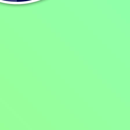
Rychlý prachy
Pořady / Televizní show
1998 | Česká republika | 50 min
Hodnocení:
41 %
K mimořádným výkonům hecuje a okamžitou výhrou pokouší Petr Ry
Více o programu