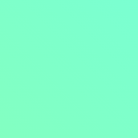
Přejít na obsah
Nejlevnější televize
Kanály
TV tipy
Funkce
Na čem sledovat?
Formule ŽIVĚ ZDE
Zobrazit menu
Objednat
Můj účet
Chat
Nejlevnější televize
Kanály
TV tipy
Funkce
Na čem sledovat?
Formule ŽIVĚ ZDE
Facebook
Instagram
Youtube