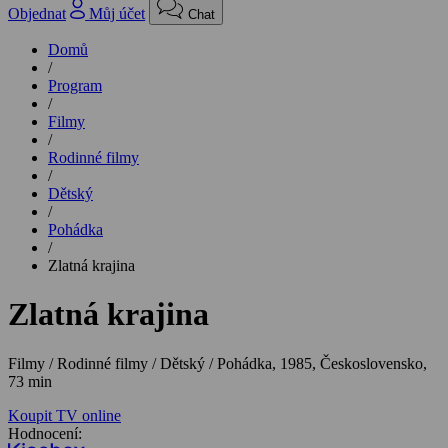
Objednat
Můj účet
Chat
Domů
/
Program
/
Filmy
/
Rodinné filmy
/
Dětský
/
Pohádka
/
Zlatná krajina
Zlatná krajina
Filmy / Rodinné filmy / Dětský / Pohádka,
1985, Československo,
73 min
Koupit TV online
Hodnocení: