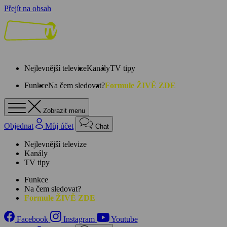
Přejít na obsah
Nejlevnější televize
Kanály
TV tipy
Funkce
Na čem sledovat?
Formule ŽIVĚ ZDE
Zobrazit menu
Objednat
Můj účet
Chat
Nejlevnější televize
Kanály
TV tipy
Funkce
Na čem sledovat?
Formule ŽIVĚ ZDE
Facebook
Instagram
Youtube