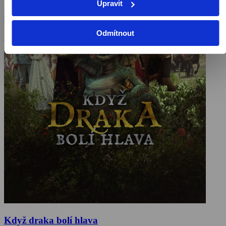
Upravit
Odmítnout
Když draka bolí hlava