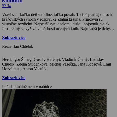
57 %
Vraví sa – koľko detí v rodine, toľko pováh. To isté platí aj o troch
kráľovských synoch v rozprávke Zlatná krajina. Princovia sú
skutočne rozdielni. Najstarší syn je telom i dušou bojovník, vojak.
Prostredný sa vyžíva v múdrosti učených kníh. Najmladší je tichý,
mlčanlivý, utiahnutý. Hlupáčik, ktorý sa v ničom nevyzná a keby
Zobrazit více
prišlo na skutky, určite nič nezmôže. Lenže, nie všetko, čo je na
prvý pohľad jasné, musí byť pravdivé. Ako to už v rozprávkach
Režie: Ján Chlebík
býva, v ťažkej skúške obstojí práve najmladší syn. Vydá sa hľadať
Zlatnú krajinu, aby priniesol chorému otcovi zázračnú vodu na
uzdravenie. Tam sa vybrali aj jeho starší bratia, nevrátili sa však.
Herci: Igor Šimeg, Gustáv Herényi, Vladimír Černý, Ladislav
Princ Zlatnú krajinu našiel a okrem liečivej vody aj prekrásnu zlatú
Chudík, Zdena Studenková, Michal Vašečka, Jana Kopsová, Emil
pannu. Mohla by byť teda svadba. Hoci má šťastie na dosah ruky,
Horváth st., Anton Vaculík
do cesty sa mu postavili ďalšie prekážky. Musí ich zdolať, aby sa
všetko na dobré obrátilo. Veru, cesta za šťastím nebýva ani v
Zobrazit více
rozprávke priamočiara…
Pořad aktuálně není v nabídce