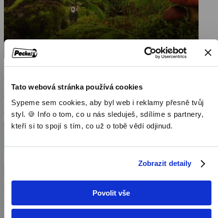
Mazel a tajemství lesa
Tato webová stránka používá cookies
2021, Česká republika, Německo, Slovensko, 82 min
Sypeme sem cookies, aby byl web i reklamy přesně tvůj
Filmy / Rodinné filmy / Dětský
styl. 🍪 Info o tom, co u nás sleduješ, sdílíme s partnery,
kteří si to spojí s tím, co už o tobě vědí odjinud.
Zobrazit detaily
Povolit vše