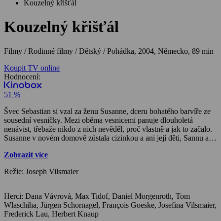
Kouzelný křišťál
Kouzelný křišťál
Filmy / Rodinné filmy / Dětský / Pohádka,
2004, Německo, 89 min
Koupit TV online
Hodnocení:
51 %
Švec Sebastian si vzal za ženu Susanne, dceru bohatého barvíře ze
sousední vesničky. Mezi oběma vesnicemi panuje dlouholetá
nenávist, třebaže nikdo z nich nevěděl, proč vlastně a jak to začalo.
Susanne v novém domově zůstala cizinkou a ani její děti, Sannu a
Konrada, vesničané mezi sebe nepřijali. Manželství to poznamenalo,
Zobrazit více
Sebastian a Susanne se odcizili a po letech rozepří se Susanne vrátila
ke svým rodičům. Jedenáctiletá Sanna a o dva roky starší Konrad
Režie: Joseph Vilsmaier
zůstali u otce. Po matce se jim stýskalo, a tak ji každou sobotu
navštěvovali, i když cesta byla daleká a nebyla úplně bezpečná.
Matka se na ně vždycky těšila, u prarodičů byli vítáni, ale sousedé
Herci: Dana Vávrová, Max Tidof, Daniel Morgenroth, Tom
se na ně dívali skrz prsty, byli přece ze sousední znepřátelené
Wlaschiha, Jürgen Schornagel, François Goeske, Josefina Vilsmaier,
vesnice. Když se Konrad se Sannou vraceli domů z návštěvy u
Frederick Lau, Herbert Knaup
maminky na Štědrý den, začalo sněžit a brzy ztratili orientaci. Spletli