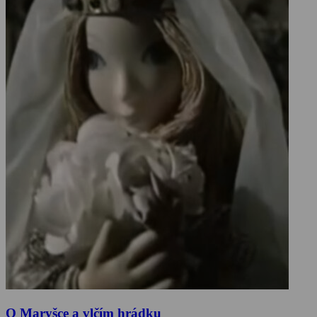
O Maryšce a vlčím hrádku