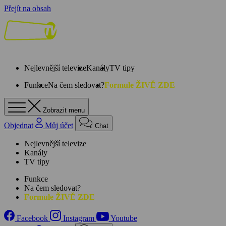
Přejít na obsah
Nejlevnější televize
Kanály
TV tipy
Funkce
Na čem sledovat?
Formule ŽIVĚ ZDE
Zobrazit menu
Objednat
Můj účet
Chat
Nejlevnější televize
Kanály
TV tipy
Funkce
Na čem sledovat?
Formule ŽIVĚ ZDE
Facebook
Instagram
Youtube