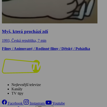
Myš, která prochází zdí
1993, Česká republika, 7 min
Filmy / Animovaný / Rodinné filmy / Dětský / Pohádka
Nejlevnější televize
Kanály
TV tipy
Facebook
Instagram
Youtube