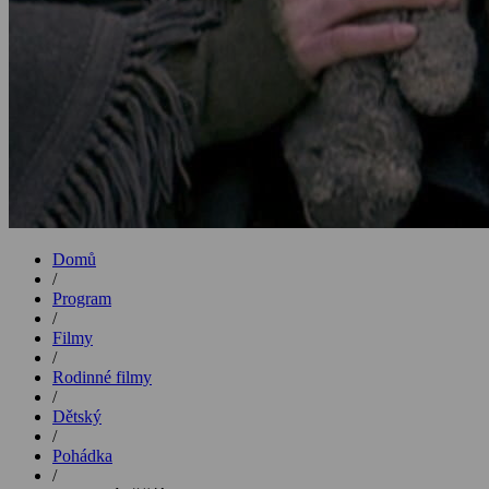
Domů
/
Program
/
Filmy
/
Rodinné filmy
/
Dětský
/
Pohádka
/