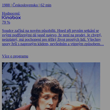
1988 | Československo | 62 min
Hodnocení:
79 %
Soudce začíná na novém působišti. Hned při prvním setkání se
svými podřízenými dá jasně najevo, že není na prodej. Je chytrý,
neúplatný, má pochopení pro těžký život prostých lidí. Všechny
spory řeší s naprostým klidem, nevšedním a vtipným způsobem…
Více o programu