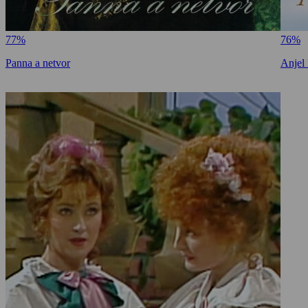
77%
76%
Panna a netvor
Anjel