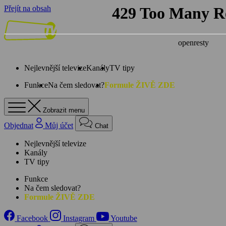
Přejít na obsah
Nejlevnější televize
Kanály
TV tipy
Funkce
Na čem sledovat?
Formule ŽIVĚ ZDE
Zobrazit menu
Objednat
Můj účet
Chat
Nejlevnější televize
Kanály
TV tipy
Funkce
Na čem sledovat?
Formule ŽIVĚ ZDE
Facebook
Instagram
Youtube