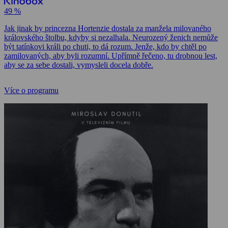
49 %
Jak jinak by princezna Hortenzie dostala za manžela milovaného
královského štolbu, kdyby si nezalhala. Neurozený ženich nemůže
být tatínkovi králi po chuti, to dá rozum. Jenže, kdo by chtěl po
zamilovaných, aby byli rozumní. Upřímně řečeno, tu drobnou lest,
aby se za sebe dostali, vymysleli docela dobře.
Více o programu