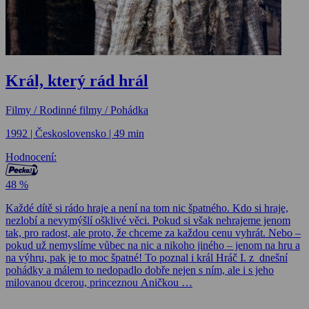
Král, který rád hrál
Filmy / Rodinné filmy / Pohádka
1992 | Československo | 49 min
Hodnocení:
48 %
Každé dítě si rádo hraje a není na tom nic špatného. Kdo si hraje,
nezlobí a nevymýšlí ošklivé věci. Pokud si však nehrajeme jenom
tak, pro radost, ale proto, že chceme za každou cenu vyhrát. Nebo –
pokud už nemyslíme vůbec na nic a nikoho jiného – jenom na hru a
na výhru, pak je to moc špatné! To poznal i král Hráč I. z dnešní
pohádky a málem to nedopadlo dobře nejen s ním, ale i s jeho
milovanou dcerou, princeznou Aničkou …