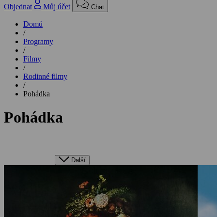
Objednat
Můj účet
Chat
Domů
/
Programy
/
Filmy
/
Rodinné filmy
/
Pohádka
Pohádka
Další