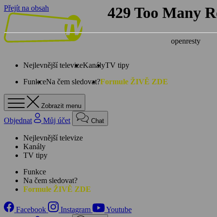
Přejít na obsah
Nejlevnější televize
Kanály
TV tipy
Funkce
Na čem sledovat?
Formule ŽIVĚ ZDE
Zobrazit menu
Objednat
Můj účet
Chat
Nejlevnější televize
Kanály
TV tipy
Funkce
Na čem sledovat?
Formule ŽIVĚ ZDE
Facebook
Instagram
Youtube