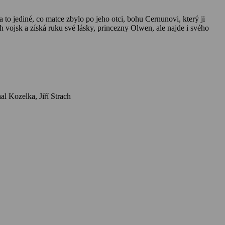
o jediné, co matce zbylo po jeho otci, bohu Cernunovi, který ji
 vojsk a získá ruku své lásky, princezny Olwen, ale najde i svého
Herci: Radek Mihok, Boris Rösner, Hana Igonda Ševčíková, Šárka Ullrichová, František Němec, Milena Steinmasslová, Radek Holub, Michal Kozelka, Jiří Strach