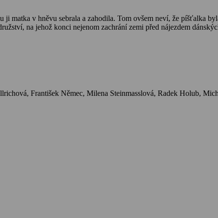
i matka v hněvu sebrala a zahodila. Tom ovšem neví, že píšťalka byla t
družství, na jehož konci nejenom zachrání zemi před nájezdem dánských