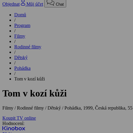
Objednat
Můj účet
Chat
Domů
/
Program
/
Filmy
/
Rodinné filmy
/
Dětský
/
Pohádka
/
Tom v kozí kůži
Tom v kozí kůži
Filmy / Rodinné filmy / Dětský / Pohádka,
1999, Česká republika, 55
Koupit TV online
Hodnocení: