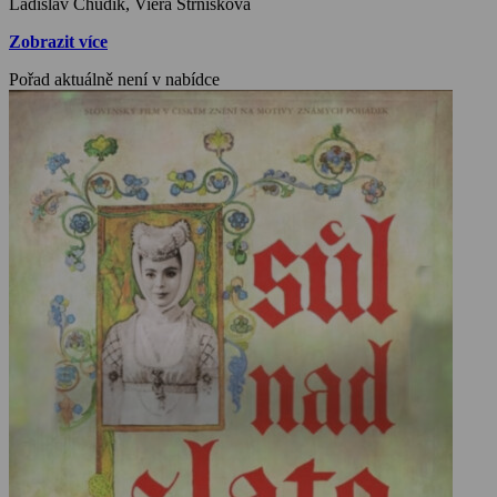
Ladislav Chudík, Viera Strnisková
zakleje krále Pravoslava i s královstvím. Všechna sůl v království se
pak promění ve zlato. Bez soli se ale nedá vařit, a tak všichni časem
Zobrazit více
onemocní. Marušce nezbyde nic jiného, než jít hledat lék…
Pořad aktuálně není v nabídce