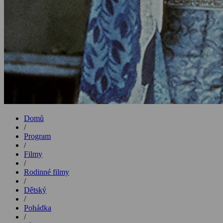
Domů
/
Program
/
Filmy
/
Rodinné filmy
/
Dětský
/
Pohádka
/