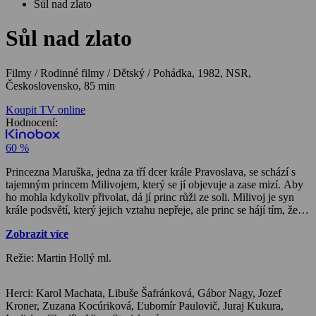
Sůl nad zlato
Sůl nad zlato
Filmy / Rodinné filmy / Dětský / Pohádka,
1982, NSR,
Československo, 85 min
Koupit TV online
Hodnocení:
60 %
Princezna Maruška, jedna za tří dcer krále Pravoslava, se schází s
tajemným princem Milivojem, který se jí objevuje a zase mizí. Aby
ho mohla kdykoliv přivolat, dá jí princ růži ze soli. Milivoj je syn
krále podsvětí, který jejich vztahu nepřeje, ale princ se hájí tím, že
Maruška mu dala poznat lásku, kterou oni v posvětí neznají. Král
Zobrazit více
naopak tvrdí, že lidé jsou bezcitní a chamtiví. Král Pravoslav chce
po dcerách vědět, jakou lásku k němu chovají. Předvádějí mu své
Režie: Martin Hollý ml.
manžely, jedna tvrdí že ho má ráda jako zlato, druhá jako zlaté
kamení. Maruška představí otci prince Milivoje a řekne mu, že ho
má ráda jako sůl. Král se na ni i na prince rozhněvá, vyhodí
Herci: Karol Machata, Libuše Šafránková, Gábor Nagy, Jozef
Marušku z hradu a řekne jí, aby se vrátila, až sůl bude dražší než
Kroner, Zuzana Kocúriková, Ľubomír Paulovič, Juraj Kukura,
zlato a drahokamy. Pak že dostane trůn. Zjeví se Král podsvětí a