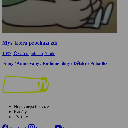
Myš, která prochází zdí
1993, Česká republika, 7 min
Filmy / Animovaný / Rodinné filmy / Dětský / Pohádka
Nejlevnější televize
Kanály
TV tipy