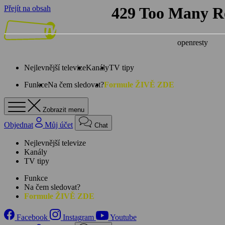
Přejít na obsah
Nejlevnější televize
Kanály
TV tipy
Funkce
Na čem sledovat?
Formule ŽIVĚ ZDE
Zobrazit menu
Objednat
Můj účet
Chat
Nejlevnější televize
Kanály
TV tipy
Funkce
Na čem sledovat?
Formule ŽIVĚ ZDE
Facebook
Instagram
Youtube