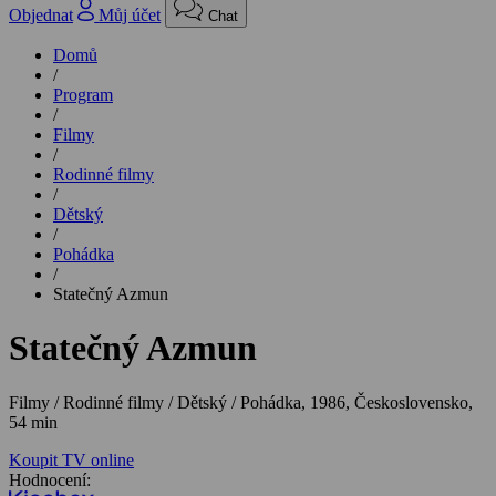
Objednat
Můj účet
Chat
Domů
/
Program
/
Filmy
/
Rodinné filmy
/
Dětský
/
Pohádka
/
Statečný Azmun
Statečný Azmun
Filmy / Rodinné filmy / Dětský / Pohádka,
1986, Československo,
54 min
Koupit TV online
Hodnocení: