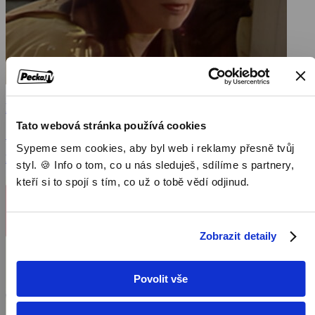
Dvojčata
Tato webová stránka používá cookies
1988, Československo, 65 min
Sypeme sem cookies, aby byl web i reklamy přesně tvůj
Filmy / Rodinné filmy / Dětský / Pohádka
styl. 🍪 Info o tom, co u nás sleduješ, sdílíme s partnery,
kteří si to spojí s tím, co už o tobě vědí odjinud.
Zobrazit detaily
Povolit vše