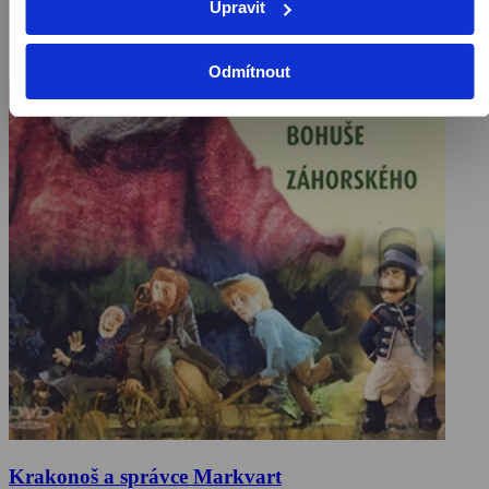
Upravit
Odmítnout
Krakonoš a správce Markvart