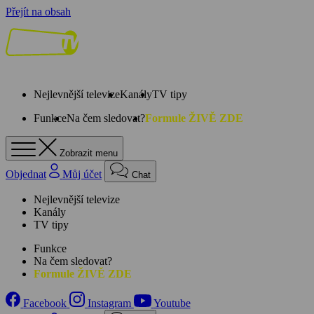
Přejít na obsah
Nejlevnější televize
Kanály
TV tipy
Funkce
Na čem sledovat?
Formule ŽIVĚ ZDE
Zobrazit menu
Objednat
Můj účet
Chat
Nejlevnější televize
Kanály
TV tipy
Funkce
Na čem sledovat?
Formule ŽIVĚ ZDE
Facebook
Instagram
Youtube