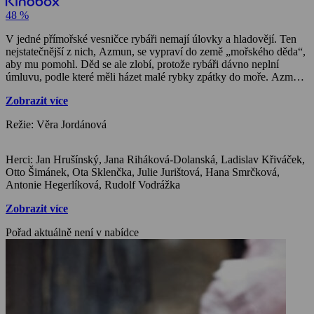
48 %
V jedné přímořské vesničce rybáři nemají úlovky a hladovějí. Ten
nejstatečnější z nich, Azmun, se vypraví do země „mořského děda“,
aby mu pomohl. Děd se ale zlobí, protože rybáři dávno neplní
úmluvu, podle které měli házet malé rybky zpátky do moře. Azmun
tedy dostane úkoly, které musí vyplnit, aby mořský děd rybářům
Zobrazit více
vyhověl. Pomůže mu přitom kouzelná ploutvička a taky jedna
šikovná dívka. A Azmun slíbí, že rybáři už navždy budou
Režie: Věra Jordánová
poslouchat zákony moře a nebudou ho jen využívat.
Herci: Jan Hrušínský, Jana Riháková-Dolanská, Ladislav Křiváček,
Otto Šimánek, Ota Sklenčka, Julie Jurištová, Hana Smrčková,
Antonie Hegerlíková, Rudolf Vodrážka
Zobrazit více
Pořad aktuálně není v nabídce