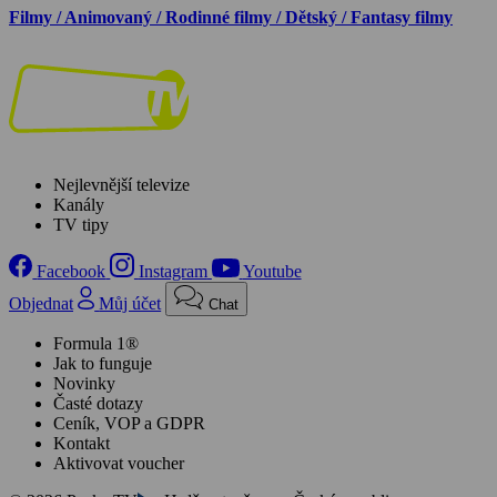
Filmy / Animovaný / Rodinné filmy / Dětský / Fantasy filmy
Nejlevnější televize
Kanály
TV tipy
Facebook
Instagram
Youtube
Objednat
Můj účet
Chat
Formula 1®
Jak to funguje
Novinky
Časté dotazy
Ceník, VOP a GDPR
Kontakt
Aktivovat voucher