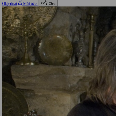
Objednat
Můj účet
Chat