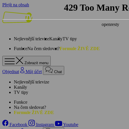
Přejít na obsah
Nejlevnější televize
Kanály
TV tipy
Funkce
Na čem sledovat?
Formule ŽIVĚ ZDE
Zobrazit menu
Objednat
Můj účet
Chat
Nejlevnější televize
Kanály
TV tipy
Funkce
Na čem sledovat?
Formule ŽIVĚ ZDE
Facebook
Instagram
Youtube