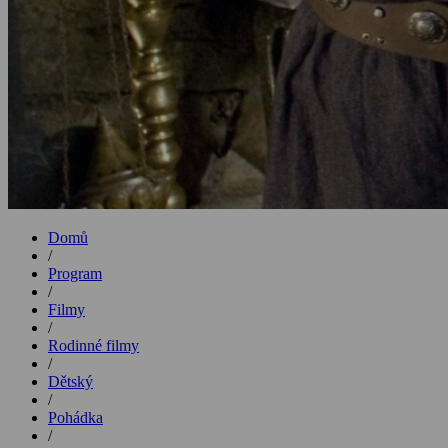
Domů
/
Program
/
Filmy
/
Rodinné filmy
/
Dětský
/
Pohádka
/