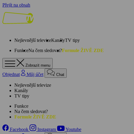
Přejít na obsah
Nejlevnější televize
Kanály
TV tipy
Funkce
Na čem sledovat?
Formule ŽIVĚ ZDE
Zobrazit menu
Objednat
Můj účet
Chat
Nejlevnější televize
Kanály
TV tipy
Funkce
Na čem sledovat?
Formule ŽIVĚ ZDE
Facebook
Instagram
Youtube