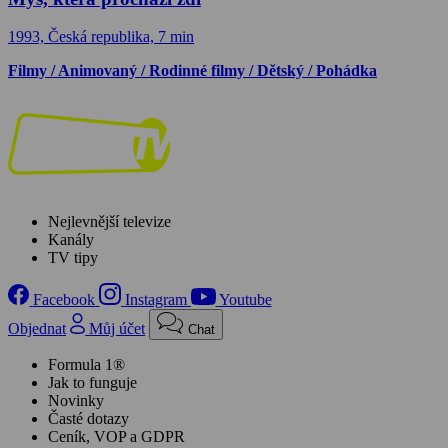
1993, Česká republika, 7 min
Filmy / Animovaný / Rodinné filmy / Dětský / Pohádka
Nejlevnější televize
Kanály
TV tipy
Facebook
Instagram
Youtube
Objednat
Můj účet
Chat
Formula 1®
Jak to funguje
Novinky
Časté dotazy
Ceník, VOP a GDPR