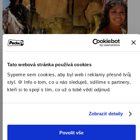
Ali Baba a čtyřicet loupežníků
Tato webová stránka používá cookies
2007, Francie, 90 min
Sypeme sem cookies, aby byl web i reklamy přesně tvůj
styl. 🍪 Info o tom, co u nás sleduješ, sdílíme s partnery,
Filmy / Rodinné filmy / Dětský / Pohádka
kteří si to spojí s tím, co už o tobě vědí odjinud.
Zobrazit detaily
Povolit vše