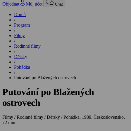
Objednat
Můj účet
Chat
Domů
/
Program
/
Filmy
/
Rodinné filmy
/
Dětský
/
Pohádka
/
Putování po Blažených ostrovech
Putování po Blažených
ostrovech
Filmy / Rodinné filmy / Dětský / Pohádka,
1989, Československo,
72 min