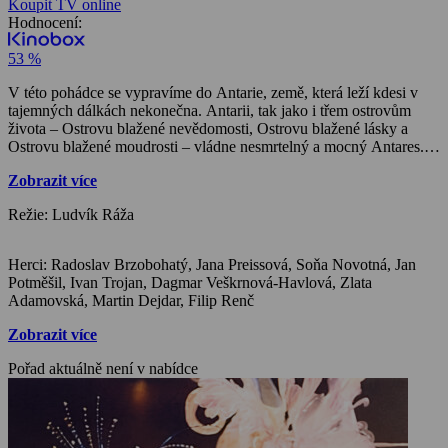
Koupit TV online
Hodnocení:
53 %
V této pohádce se vypravíme do Antarie, země, která leží kdesi v
tajemných dálkách nekonečna. Antarii, tak jako i třem ostrovům
života – Ostrovu blažené nevědomosti, Ostrovu blažené lásky a
Ostrovu blažené moudrosti – vládne nesmrtelný a mocný Antares.
Jeho nejmladší syn Antar, zatouží jednoho dne poznat skutečný
Zobrazit více
život i lásku, a proto se rozhodne vydat na ostrovy života. Otec jej
před touto poutí zrazuje – nechce ztratit nejmilejšího syna. Ale
Režie: Ludvík Ráža
mladičký Antar jeho prosby a varování nevyslyší.
Herci: Radoslav Brzobohatý, Jana Preissová, Soňa Novotná, Jan
Potměšil, Ivan Trojan, Dagmar Veškrnová-Havlová, Zlata
Adamovská, Martin Dejdar, Filip Renč
Zobrazit více
Pořad aktuálně není v nabídce