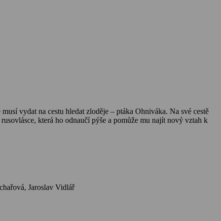
e musí vydat na cestu hledat zloděje – ptáka Ohniváka. Na své cestě
 rusovlásce, která ho odnaučí pýše a pomůže mu najít nový vztah k
Herci: Ivan Luťanský, Veronika Freimanová, Josef Bek, Vladimír Ráž, Oldřich Vízner, Markéta Hrubešová, Alena Kreuzmannová, Jana Prachařová, Jaroslav Vidlář