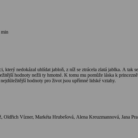
 min
který nedokázal uhlídat jabloň, z níž se ztrácela zlatá jablka. A tak s
ežitější hodnoty nežli ty hmotné. K tomu mu pomůže láska k princezně
 nejdůležitější hodnoty pro život jsou upřímné lidské vztahy.