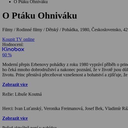
O Ptáku Ohniváku
O Ptáku Ohniváku
Filmy / Rodinné filmy / Dětský / Pohádka,
1980, Československo, 42
Koupit TV online
Hodnocení:
60 %
Moderní přepis Erbenovy pohádky z roku 1980 vypráví příběh o princi, 
ho čeká mnoho dobrodružství a nakonec poznání, že v životě jsou důl
životu. Princ přestává přeceňovat vznešenost a bohatství a zjišťuje, že
Zobrazit více
Režie: Libuše Koutná
Zobrazit více
Pořad aktuálně není v nabídce