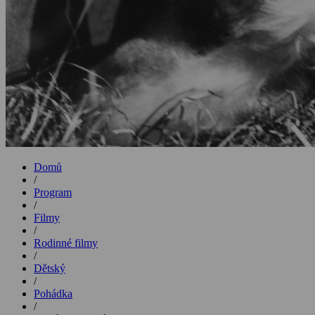
Domů
/
Program
/
Filmy
/
Rodinné filmy
/
Dětský
/
Pohádka
/