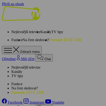
Přejít na obsah
Nejlevnější televize
Kanály
TV tipy
Funkce
Na čem sledovat?
Formule ŽIVĚ ZDE
Zobrazit menu
Objednat
Můj účet
Chat
Nejlevnější televize
Kanály
TV tipy
Funkce
Na čem sledovat?
Formule ŽIVĚ ZDE
Facebook
Instagram
Youtube