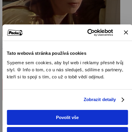
Dvojčata
Tato webová stránka používá cookies
1988, Československo, 65 min
Sypeme sem cookies, aby byl web i reklamy přesně tvůj
Filmy / Rodinné filmy / Dětský / Pohádka
styl. 🍪 Info o tom, co u nás sleduješ, sdílíme s partnery,
kteří si to spojí s tím, co už o tobě vědí odjinud.
Zobrazit detaily
Povolit vše