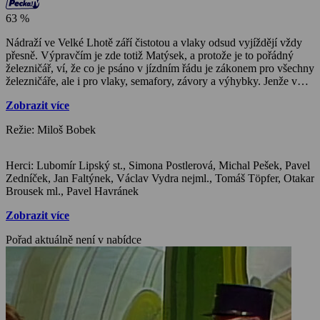
63 %
Nádraží ve Velké Lhotě září čistotou a vlaky odsud vyjíždějí vždy
přesně. Výpravčím je zde totiž Matýsek, a protože je to pořádný
železničář, ví, že co je psáno v jízdním řádu je zákonem pro všechny
železničáře, ale i pro vlaky, semafory, závory a výhybky. Jenže v
bezprostřední blízkosti Matýskovy stanice se usadil loupežník
Zobrazit více
Řimbuch se svou bandou. Až ke svému doupěti si vybudoval
speciální trať a teď čeká na příležitost k velké vlakové loupeži. A tak
Režie: Miloš Bobek
zatímco výpravčí Matýsek se svým kolegou výhybkářem Šestákem
střeží nedotknutelnost výhybky, Řimbuch vymýšlí, jak ji přehodit.
Herci: Lubomír Lipský st., Simona Postlerová, Michal Pešek, Pavel
Zedníček, Jan Faltýnek, Václav Vydra nejml., Tomáš Töpfer, Otakar
Brousek ml., Pavel Havránek
Zobrazit více
Pořad aktuálně není v nabídce