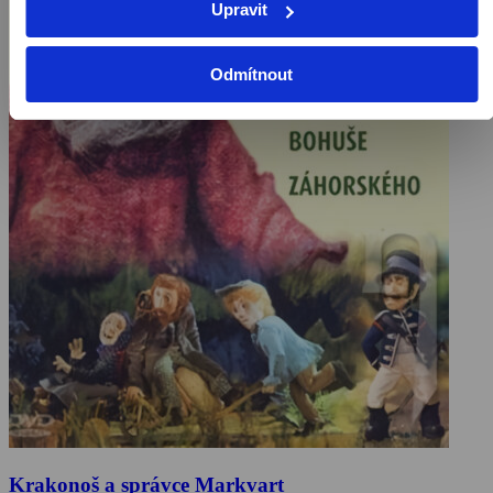
Upravit
Odmítnout
Krakonoš a správce Markvart