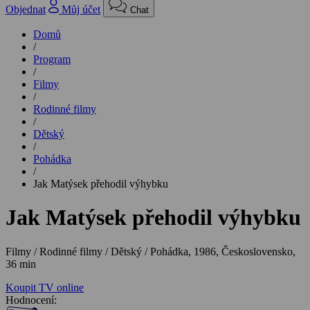
Objednat
Můj účet
Chat
Domů
/
Program
/
Filmy
/
Rodinné filmy
/
Dětský
/
Pohádka
/
Jak Matýsek přehodil výhybku
Jak Matýsek přehodil výhybku
Filmy / Rodinné filmy / Dětský / Pohádka,
1986, Československo,
36 min
Koupit TV online
Hodnocení: