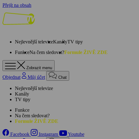
Přejít na obsah
Nejlevnější televize
Kanály
TV tipy
Funkce
Na čem sledovat?
Formule ŽIVĚ ZDE
Zobrazit menu
Objednat
Můj účet
Chat
Nejlevnější televize
Kanály
TV tipy
Funkce
Na čem sledovat?
Formule ŽIVĚ ZDE
Facebook
Instagram
Youtube