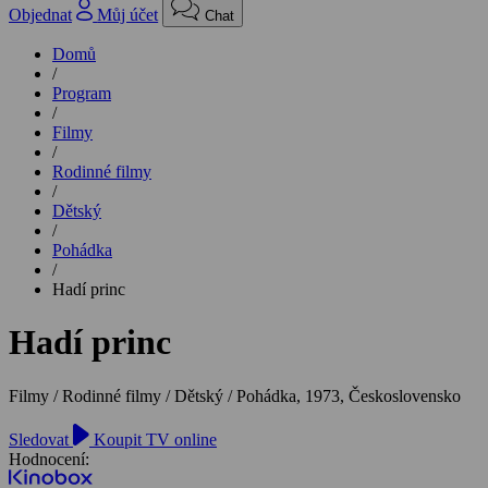
Objednat
Můj účet
Chat
Domů
/
Program
/
Filmy
/
Rodinné filmy
/
Dětský
/
Pohádka
/
Hadí princ
Hadí princ
Filmy / Rodinné filmy / Dětský / Pohádka,
1973, Československo
Sledovat
Koupit TV online
Hodnocení: