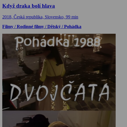
Když draka bolí hlava
2018, Česká republika, Slovensko, 99 min
Filmy / Rodinné filmy / Dětský / Pohádka