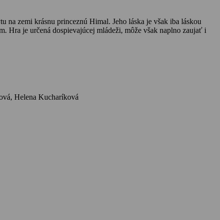
u na zemi krásnu princeznú Himal. Jeho láska je však iba láskou
ím. Hra je určená dospievajúcej mládeži, môže však naplno zaujať i
Herci: Michal Dočolomanský, Sylvia Turbová, Ladislav Chudík, František Zvarík, Elo Romančík, Martin Huba, Jozef Čierny, Emília Došeková, Helena Kucharíková