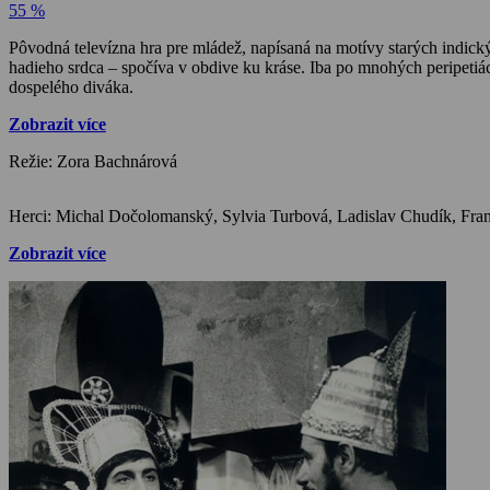
55 %
Pôvodná televízna hra pre mládež, napísaná na motívy starých indick
hadieho srdca – spočíva v obdive ku kráse. Iba po mnohých peripetiác
dospelého diváka.
Zobrazit více
Režie: Zora Bachnárová
Zobrazit více