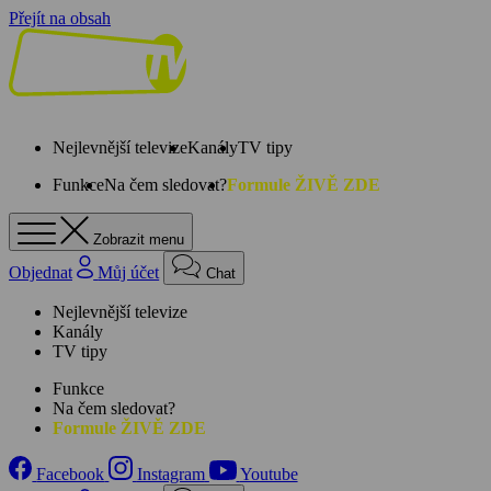
Přejít na obsah
Nejlevnější televize
Kanály
TV tipy
Funkce
Na čem sledovat?
Formule ŽIVĚ ZDE
Zobrazit menu
Objednat
Můj účet
Chat
Nejlevnější televize
Kanály
TV tipy
Funkce
Na čem sledovat?
Formule ŽIVĚ ZDE
Facebook
Instagram
Youtube