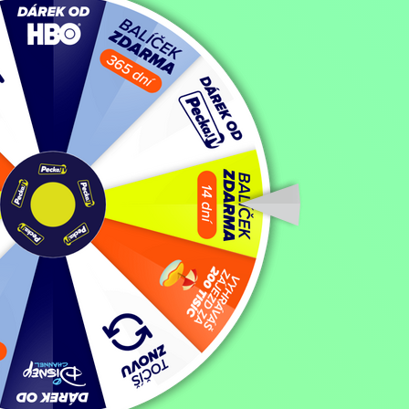
Doktorská pohádka
Doktorská pohádka
Filmy / Rodinné filmy / Dětský / Pohádka,
1982, Československo, 46
Koupit TV online
Hodnocení:
82 %
Koho by napadlo, že kouzelník Magiáš bude potřebovat doktora! Ale kd
hronovský, kostelecký a skalický. Protože doktoři musejí pomáhat nem
V jedné z nejhezčích původních pohádek Karla Čapka, do televizní 
Dvořáka, Jiřího Císlera a Vlastimila Haška.
Zobrazit více
Režie: Libuše Koutná
Zobrazit více