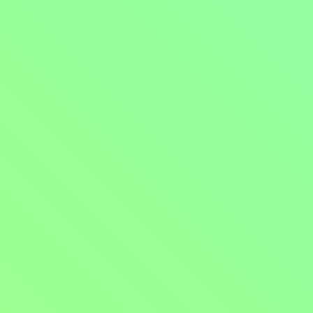
Mohlo by vás také bavit