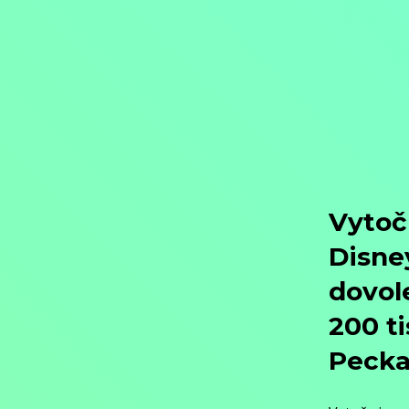
Objednat
Můj účet
Chat