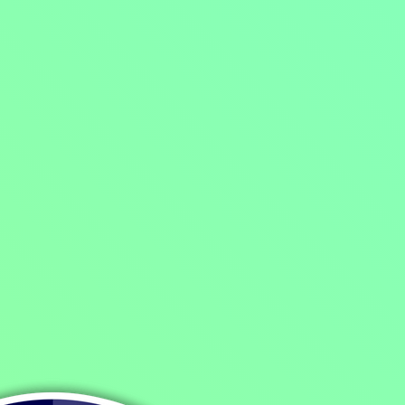
Domů
/
Program
/
Filmy
/
Rodinné filmy
/
Dětský
/
Pohádka
/