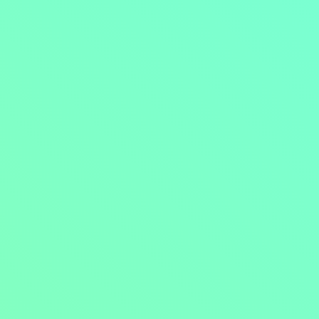
Přejít na obsah
Nejlevnější televize
Kanály
TV tipy
Funkce
Na čem sledovat?
Formule ŽIVĚ ZDE
Zobrazit menu
Objednat
Můj účet
Chat
Nejlevnější televize
Kanály
TV tipy
Funkce
Na čem sledovat?
Formule ŽIVĚ ZDE
Facebook
Instagram
Youtube