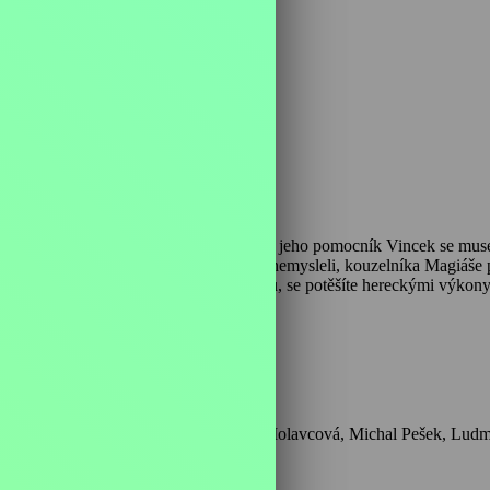
 min
yž to přišlo a Magiáš ztratil svůj hlas, jeho pomocník Vincek se musel
ocným, i kdyby si o nich nic dobrého nemysleli, kouzelníka Magiáše př
podoby upravených Jarmilou Turnovskou, se potěšíte hereckými výkon
Herci: Vladimír Menšík, Lubomír Lipský st.