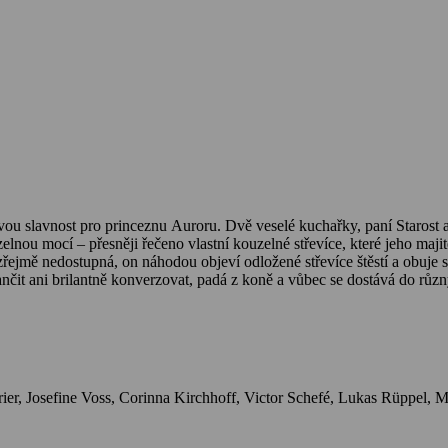
 slavnost pro princeznu Auroru. Dvě veselé kuchařky, paní Starost a pa
elnou mocí – přesněji řečeno vlastní kouzelné střevíce, které jeho majite
řejmě nedostupná, on náhodou objeví odložené střevíce štěstí a obuje 
ančit ani brilantně konverzovat, padá z koně a vůbec se dostává do růz
 že se mu vlastně svět urozených a bohatých moc nezamlouvá a že Auro
 na Johanna připraví past…
Herci: Jonas Lauen