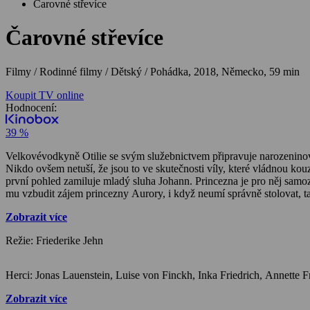
Čarovné střevíce
Čarovné střevíce
Filmy / Rodinné filmy / Dětský / Pohádka,
2018, Německo, 59 min
Koupit TV online
Hodnocení:
39 %
Velkovévodkyně Otilie se svým služebnictvem připravuje narozeninovou
Nikdo ovšem netuší, že jsou to ve skutečnosti víly, které vládnou kouz
první pohled zamiluje mladý sluha Johann. Princezna je pro něj samoz
mu vzbudit zájem princezny Aurory, i když neumí správně stolovat, t
která je do Johanna dávno zamilovaná. Johann si začne všímat toho,
Zobrazit více
šikovnou Lisbeth. Aurora má ještě další dva uchazeče o přízeň, kteří
Režie: Friederike Jehn
Zobrazit více