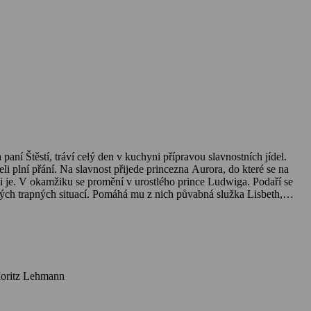
ní Štěstí, tráví celý den v kuchyni přípravou slavnostních jídel.
li plní přání. Na slavnost přijede princezna Aurora, do které se na
si je. V okamžiku se promění v urostlého prince Ludwiga. Podaří se
ných trapných situací. Pomáhá mu z nich půvabná služka Lisbeth,
ra je povýšená a arogantní. O to víc začíná oceňovat skromnou a
stein, Luise von Finckh, Inka Friedrich, Annette Frier, Josefine Voss, Corinna Kirchhoff, Victor Schefé, Lukas Rüppel, Moritz Lehmann