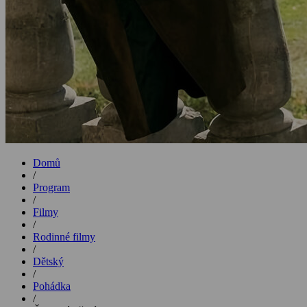
Domů
/
Program
/
Filmy
/
Rodinné filmy
/
Dětský
/
Pohádka
/