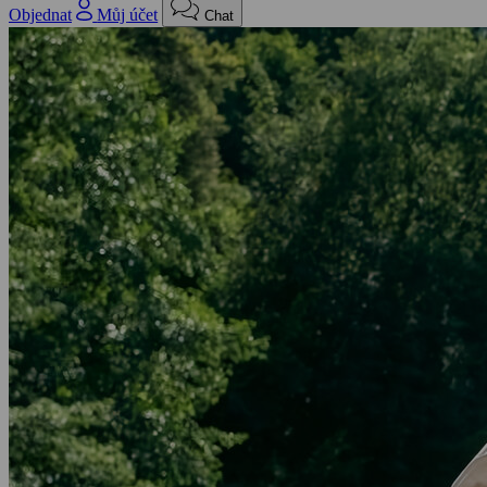
Objednat
Můj účet
Chat