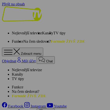
Přejít na obsah
Nejlevnější televize
Kanály
TV tipy
Funkce
Na čem sledovat?
Formule ŽIVĚ ZDE
Zobrazit menu
Objednat
Můj účet
Chat
Nejlevnější televize
Kanály
TV tipy
Funkce
Na čem sledovat?
Formule ŽIVĚ ZDE
Facebook
Instagram
Youtube