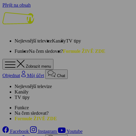
Přejít na obsah
Nejlevnější televize
Kanály
TV tipy
Funkce
Na čem sledovat?
Formule ŽIVĚ ZDE
Zobrazit menu
Objednat
Můj účet
Chat
Nejlevnější televize
Kanály
TV tipy
Funkce
Na čem sledovat?
Formule ŽIVĚ ZDE
Facebook
Instagram
Youtube