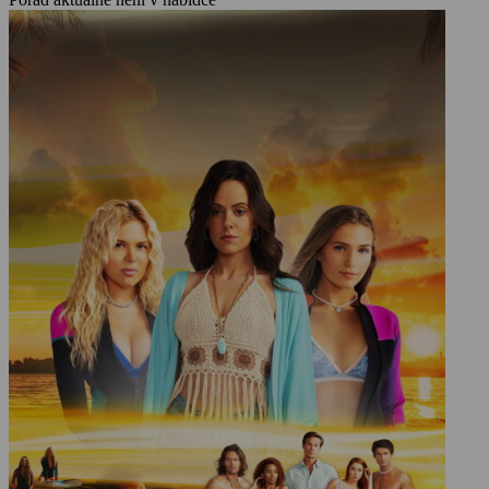
přepadeny dvěma mladíky. Becky nešťastnou náhodou upadne tak,
že se zabije a Kayla je unesená. Matka ji druhý den shání, ale
nemůže se dovolat. Ani Kaylin přítel Nick netuší, kde by jeho
přítelkyně mohla být a tak se hned nabízí, že s Michelle pojede, aby
jí pomohl Kaylu najít. Jenže Kayla nespí po propařené noci,
dokonce vůbec nebyla doma. A v domě není ani Becky, ani Sarah.
Jen Ally, která si očividně z předchozí noci pamatuje jen něco.
Michelle zajde na policii a chce nahlásit pohřešovanou osobu, ale
policistka nejeví moc velký zájem, protože ještě neuběhly dva dny a
navíc, spousta mladých sem jezdí, aby utekli před dotěrnými rodiči.
Michelle se nenechá odbýt a vnikne dovnitř stanice, kde spatří
zatčenou Sarah, ale ta je příliš opilá, jediné, co jí poví, že Kayla
odešla s těmi sexy kluky. Policistka Michelle vyhrožuje, že pokud
okamžitě neodejde, zavře ji, ale přichází detektiv Fisher, který v
Michelle vidí zoufalou matku, ne hrozbu společnosti a rozhodne se
ji vyslechnout a slíbí, že se po Kayle podívá. Michelle zajede do
domu za Ally a hledá v Kaylině pokoji , ale nic nenajde a Ally také
mnoho informací nemá. Nepamatuje si ani jména mladíků, se
kterými se předchozího večera dívky bavily na párty. Ale kdyby je
viděla, asi by je poznala. Zatímco Kayla a Ally hledají mladíky, volá
matka Becky s tím, že jí Becky napsala, že je s kamarády na obědě.
O tom Ally pochybuje, Becky žádné kamarády nemá a Kayla asi
odešla s jedním z těch chlapců…