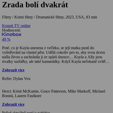
Zrada bolí dvakrát
Filmy / Krimi filmy / Dramatické filmy,
2023, USA, 83 min
Koupit TV online
Hodnocení:
49 %
Poté, co je Kayla unesena z večírku, se její matka pustí do
vyšetřování na vlastní pěst. Udělá cokoliv pro to, aby svou dceru
našla živou a zachránila ji ze spárů únosce… Kayla a Ally jsou
rivalky surfařky, ale také kamarádky. Když Kayla nečekaně zvítězí
nad Ally, raduje se i se svou matkou Michelle. Otec by byl na Kaylu
Zobrazit více
pyšný. Sám byl skvělým surfařem, ale bohužel již zemřel. Michelle
Kayle přeje úspěch, ale také chce, aby se přihlásila na univerzitu.
Režie: Dylan Vox
Kayla má pocit, že na ni matka moc tlačí a má ji pořád za zády.
Dokonce ji přinutí, aby s sebou na týdenní dovolenou na pláži s
Ally a Sarah vzala i Becky, kterou ostatní moc nemusí. Jenže Becky
Herci: Kristi McKamie, Grace Patterson, Mike Markoff, Michael
je zodpovědná a Kaylu by mohla trochu ovlivnit. Dívky využijí
Bonini, Lauren Faulkner
toho, že jsou z dohledu rodičů a hned první den se vydají na párty
na pláži kam je pozvali dva sympatičtí mladíci. Becky to tam nebaví
Zobrazit více
a chce domů. Kayla se rozhodne jít s ní. Původně chtěla objednat
auto, ale nakonec se rozhodnou, že půjdou pěšky. Cestou jsou
Pořad aktuálně není v nabídce