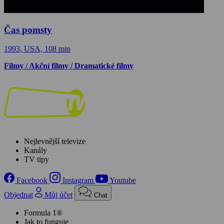
Čas pomsty
1993, USA, 108 min
Filmy / Akční filmy / Dramatické filmy
Nejlevnější televize
Kanály
TV tipy
Facebook
Instagram
Youtube
Objednat
Můj účet
Chat
Formula 1®
Jak to funguje