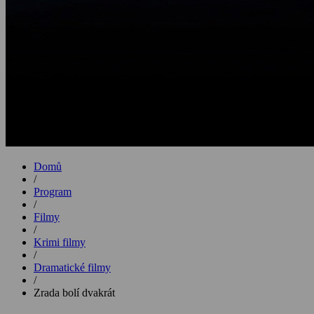
Domů
/
Program
/
Filmy
/
Krimi filmy
/
Dramatické filmy
/
Zrada bolí dvakrát