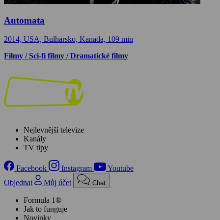
Automata
2014, USA, Bulharsko, Kanada, 109 min
Filmy / Sci-fi filmy / Dramatické filmy
Nejlevnější televize
Kanály
TV tipy
Facebook
Instagram
Youtube
Objednat
Můj účet
Chat
Formula 1®
Jak to funguje
Novinky