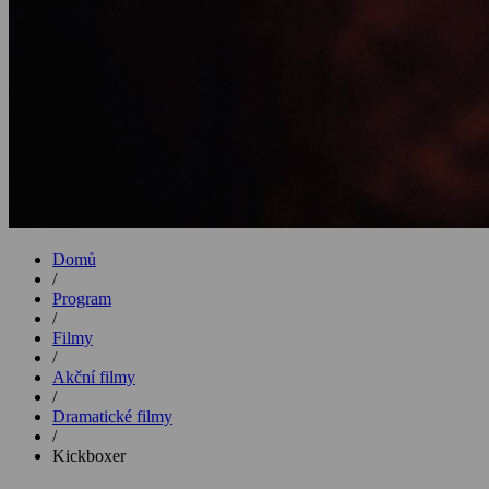
Domů
/
Program
/
Filmy
/
Akční filmy
/
Dramatické filmy
/
Kickboxer