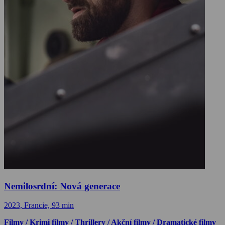
Nemilosrdní: Nová generace
2023, Francie, 93 min
Filmy / Krimi filmy / Thrillery / Akční filmy / Dramatické filmy