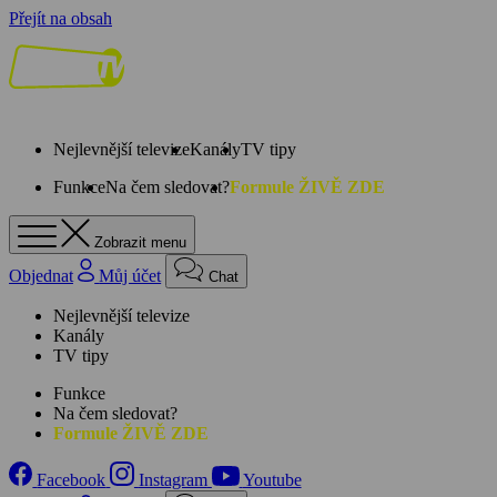
Přejít na obsah
Nejlevnější televize
Kanály
TV tipy
Funkce
Na čem sledovat?
Formule ŽIVĚ ZDE
Zobrazit menu
Objednat
Můj účet
Chat
Nejlevnější televize
Kanály
TV tipy
Funkce
Na čem sledovat?
Formule ŽIVĚ ZDE
Facebook
Instagram
Youtube