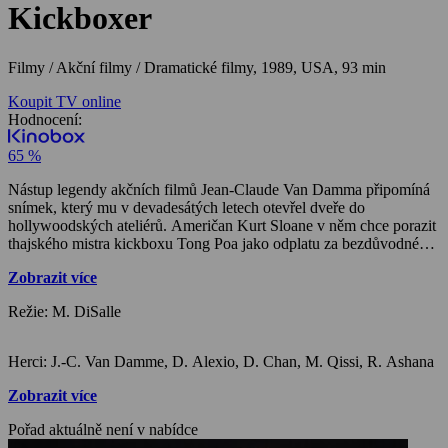
Kickboxer
Filmy / Akční filmy / Dramatické filmy,
1989, USA, 93 min
Koupit TV online
Hodnocení:
65 %
Nástup legendy akčních filmů Jean-Claude Van Damma připomíná
snímek, který mu v devadesátých letech otevřel dveře do
hollywoodských ateliérů. Američan Kurt Sloane v něm chce porazit
thajského mistra kickboxu Tong Poa jako odplatu za bezdůvodné
zmrzačení svého bratra Erika. Uvědomuje si, že proti brutálnímu
Zobrazit více
soupeři nemá šanci a přesvědčí starého thajského mistra umění
Xiana, aby ho učil…
Režie: M. DiSalle
Herci: J.-C. Van Damme, D. Alexio, D. Chan, M. Qissi, R. Ashana
Zobrazit více
Pořad aktuálně není v nabídce