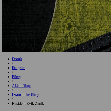
Domů
/
Program
/
Filmy
/
Akční filmy
/
Dramatické filmy
/
Resident Evil: Zánik