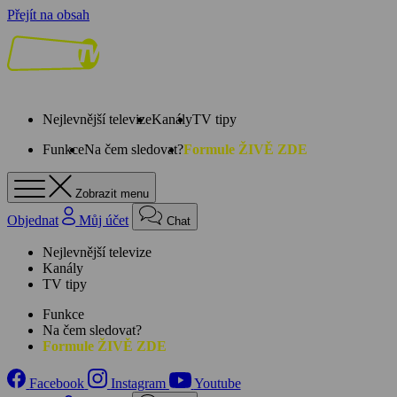
Přejít na obsah
Nejlevnější televize
Kanály
TV tipy
Funkce
Na čem sledovat?
Formule ŽIVĚ ZDE
Zobrazit menu
Objednat
Můj účet
Chat
Nejlevnější televize
Kanály
TV tipy
Funkce
Na čem sledovat?
Formule ŽIVĚ ZDE
Facebook
Instagram
Youtube