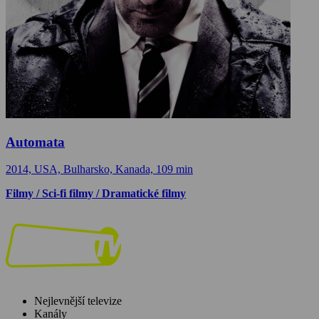
Automata
2014, USA, Bulharsko, Kanada, 109 min
Filmy / Sci-fi filmy / Dramatické filmy
Nejlevnější televize
Kanály