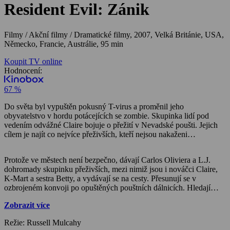
Resident Evil: Zánik
Filmy / Akční filmy / Dramatické filmy,
2007, Velká Británie, USA,
Německo, Francie, Austrálie, 95 min
Koupit TV online
Hodnocení:
67 %
Do světa byl vypuštěn pokusný T-virus a proměnil jeho
obyvatelstvo v hordu potácejících se zombie. Skupinka lidí pod
vedením odvážné Claire bojuje o přežití v Nevadské poušti. Jejich
cílem je najít co nejvíce přeživších, kteří nejsou nakaženi…
Protože ve městech není bezpečno, dávají Carlos Oliviera a L.J.
dohromady skupinku přeživších, mezi nimiž jsou i nováčci Claire,
K-Mart a sestra Betty, a vydávají se na cesty. Přesunují se v
ozbrojeném konvoji po opuštěných pouštních dálnicích. Hledají
další svého druhu – ty, kteří přežili, nenakažené. Nacházejí ale ty,
Zobrazit více
kterých je v pouštích plno: nemrtvé. A budou potřebovat spousty
zbraní, tisíce nábojů a pár plamenometů, aby se ubránili. Pod
Režie: Russell Mulcahy
opuštěným vysílačem v Nevadě se ukrývají špičkové kanceláře a