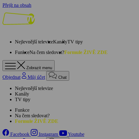
Přejít na obsah
Nejlevnější televize
Kanály
TV tipy
Funkce
Na čem sledovat?
Formule ŽIVĚ ZDE
Zobrazit menu
Objednat
Můj účet
Chat
Nejlevnější televize
Kanály
TV tipy
Funkce
Na čem sledovat?
Formule ŽIVĚ ZDE
Facebook
Instagram
Youtube