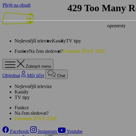
Přejít na obsah
Nejlevnější televize
Kanály
TV tipy
Funkce
Na čem sledovat?
Formule ŽIVĚ ZDE
Zobrazit menu
Objednat
Můj účet
Chat
Nejlevnější televize
Kanály
TV tipy
Funkce
Na čem sledovat?
Formule ŽIVĚ ZDE
Facebook
Instagram
Youtube