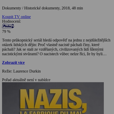
Dokumenty / Historické dokumenty,
2018, 48 min
Koupit TV online
Hodnocení:
79 %
Tento průkopnický seriál hledá odpověď na jednu z nejdůležitějších
otázek lidských dějin: Proč vlastně nacisté páchali činy, které
páchali? Jak se stali ze vzdělaných, civilizovaných lidí šílenými
nacistickými stvůrami? O nacistech vůbec nelze říci, že by byli
primitivními zločinci. Mezi jejich angažovanými příznivci
Zobrazit více
nacházíme německé akademiky, studenty, úředníky a profesory.
Vedoucí představitelé nacismu měli nejlepší školy, byli vysoce
Režie: Laurence Durkin
erudovaní, dobře zacházeli se slovy, a co se týče jejich vlastností,
budili dojem zdvořilých lidí strhujícího stylu. Byli mezi nimi i vědci,
Pořad aktuálně není v nabídce
lékaři a spisovatelé. A přesto spáchali spoustu nevýslovně krutých
činů, aniž by pocítili hanbu, aniž by si připustili, že nejednají
správně. Tak vypadá pravé zlo. V tomto nesmírně zarážejícím a
odhalujícím televizním cyklu bude pod lupou zkoumáno šest
předních nacistických potentátů: Goebbels, Speer, Göring,
Eichmann, Himmler a Wernher von Braun.