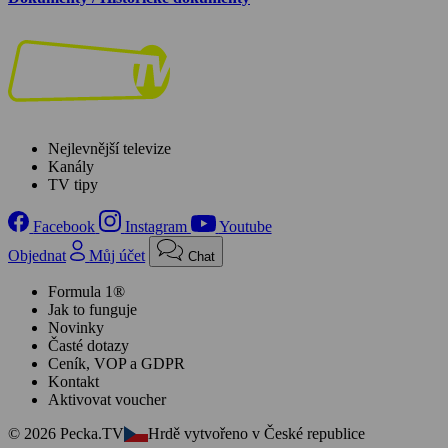
Nejlevnější televize
Kanály
TV tipy
Facebook
Instagram
Youtube
Objednat
Můj účet
Chat
Formula 1®
Jak to funguje
Novinky
Časté dotazy
Ceník, VOP a GDPR
Kontakt
Aktivovat voucher
© 2026 Pecka.TV
Hrdě vytvořeno v České republice