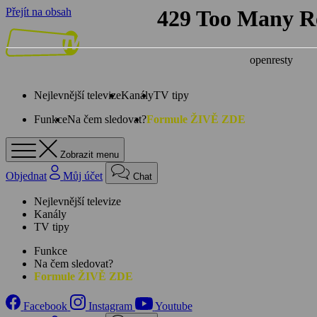
Přejít na obsah
Nejlevnější televize
Kanály
TV tipy
Funkce
Na čem sledovat?
Formule ŽIVĚ ZDE
Zobrazit menu
Objednat
Můj účet
Chat
Nejlevnější televize
Kanály
TV tipy
Funkce
Na čem sledovat?
Formule ŽIVĚ ZDE
Facebook
Instagram
Youtube