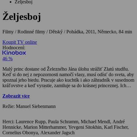
Željesboj
Željesboj
Filmy / Rodinné filmy / Dětský / Pohádka,
2011, Německo, 84 min
Koupit TV online
Hodnocení:
46 %
Malý princ dostane od Železného Jána úlohu strážiť Zlatú studňu.
Keď si do nej z nepozornosti namočí vlasy, musí odísť do sveta, aby
spoznal jeho biedu. Pracuje ako kuchtík i ako záhradník v susednom
kráľovstve a keď vyrastie, zamiluje sa do krásnej princeznej. Ich
láske ale nepraje zlý Čierny rytier a tak princovi neostáva nič iné,
Zobrazit více
iba poprosiť Železného Jána o pomoc…
Režie: Manuel Siebenmann
Herci: Laurence Rupp, Paula Schramm, Michael Mendl, André
Hennicke, Marion Mitterhammer, Yevgeni Sitokhin, Karl Fischer,
Cornelius Obonya, Alexander Jagsch