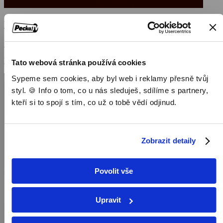
Princezna Nevěsta
1987, USA, 98 min
Filmy / Rodinné filmy / Dětský / Pohádka
Tato webová stránka používá cookies
Sypeme sem cookies, aby byl web i reklamy přesně tvůj
styl. 🍪 Info o tom, co u nás sleduješ, sdílíme s partnery,
kteří si to spojí s tím, co už o tobě vědí odjinud.
Zobrazit detaily
Povolit vše
Upravit