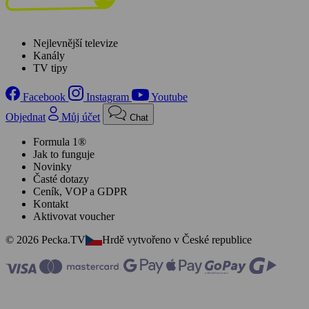
Nejlevnější televize
Kanály
TV tipy
Facebook
Instagram
Youtube
Objednat
Můj účet
Chat
Formula 1®
Jak to funguje
Novinky
Časté dotazy
Ceník, VOP a GDPR
Kontakt
Aktivovat voucher
© 2026 Pecka.TV
Hrdě vytvořeno v České republice