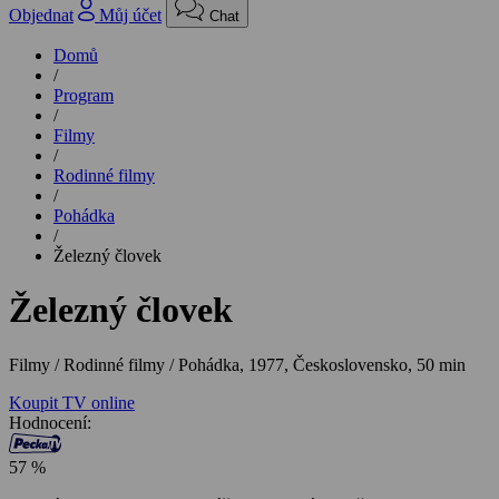
Objednat
Můj účet
Chat
Domů
/
Program
/
Filmy
/
Rodinné filmy
/
Pohádka
/
Železný človek
Železný človek
Filmy / Rodinné filmy / Pohádka,
1977, Československo, 50 min
Koupit TV online
Hodnocení:
57 %