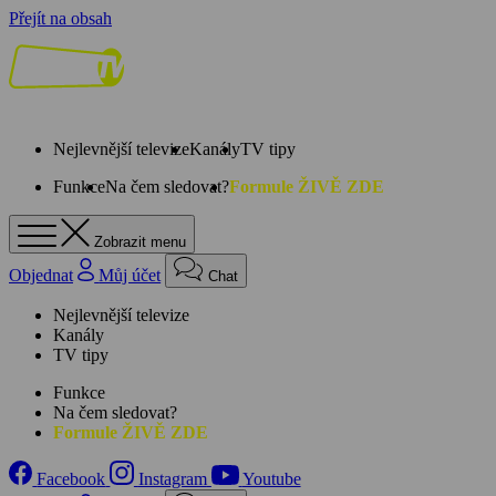
Přejít na obsah
Nejlevnější televize
Kanály
TV tipy
Funkce
Na čem sledovat?
Formule ŽIVĚ ZDE
Zobrazit menu
Objednat
Můj účet
Chat
Nejlevnější televize
Kanály
TV tipy
Funkce
Na čem sledovat?
Formule ŽIVĚ ZDE
Facebook
Instagram
Youtube