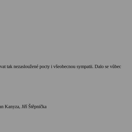
ávat tak nezasloužené pocty i všeobecnou sympatii. Dalo se vůbec
Herci: Miroslav Vladyka, Marta Vančurová, Petr Štěpánek, Jiří Holý, Sabina Laurinová, Jan Čenský, Otakar Brousek ml., Ondřej Pavelka, Jan Kanyza, Jiří Štěpnička