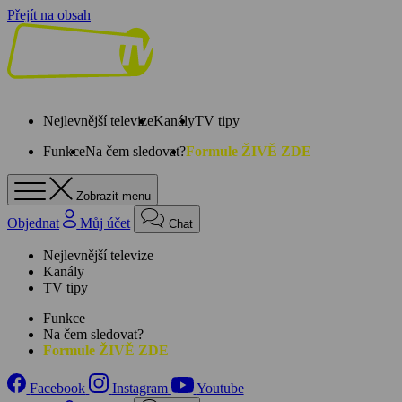
Přejít na obsah
Nejlevnější televize
Kanály
TV tipy
Funkce
Na čem sledovat?
Formule ŽIVĚ ZDE
Zobrazit menu
Objednat
Můj účet
Chat
Nejlevnější televize
Kanály
TV tipy
Funkce
Na čem sledovat?
Formule ŽIVĚ ZDE
Facebook
Instagram
Youtube