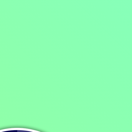
Domů
/
Program
/
Filmy
/
Dramatické filmy
/
Za červenými dveřmi
Za červenými dveřmi