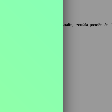
 stává jejím novým zaměstnavatelem. Natalie je zoufalá, protože předtí
 má AIDS.
Herci: K. Sedgwicková, K. Sutherland, S. Channing, H. Lochnerová, J. Carter, M. Walshová