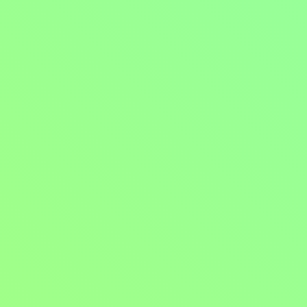
Hrana zlomu
2021, Česká republika, 86 min
Filmy / Thrillery / Dramatické filmy