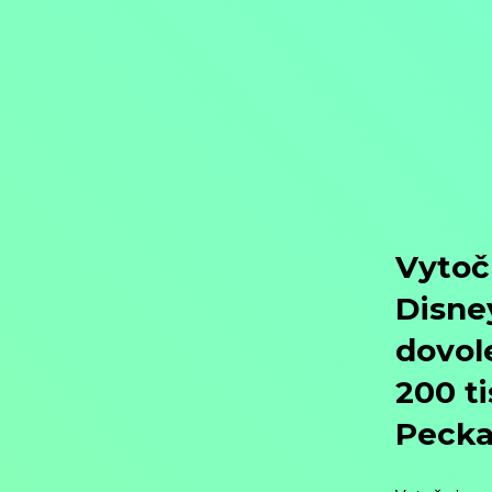
Objednat
Můj účet
Chat