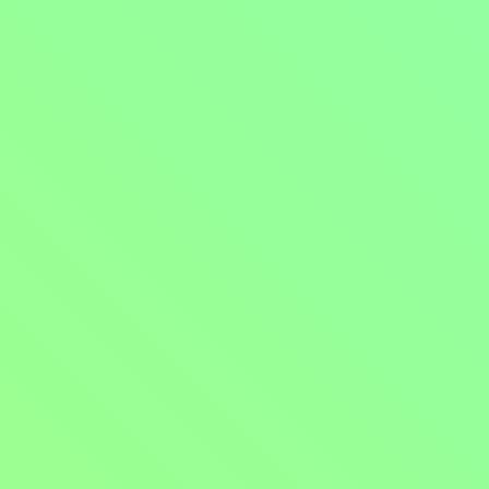
Mohlo by vás také bavit