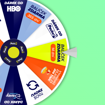
Filmy / Dramatické filmy,
2003, 135 min
Koupit TV online
V Bostonu nalezne talentovaná žena svého samolibého bratra, který se
odpočinout. Pravidla hry se však mění, když se bratr Roy přizná, že
Zobrazit více
Režie: M. Karrellová
Zobrazit více
Pořad aktuálně není v nabídce