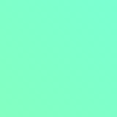
Přejít na obsah
Nejlevnější televize
Kanály
TV tipy
Funkce
Na čem sledovat?
Formule ŽIVĚ ZDE
Zobrazit menu
Objednat
Můj účet
Chat
Nejlevnější televize
Kanály
TV tipy
Funkce
Na čem sledovat?
Formule ŽIVĚ ZDE
Facebook
Instagram
Youtube