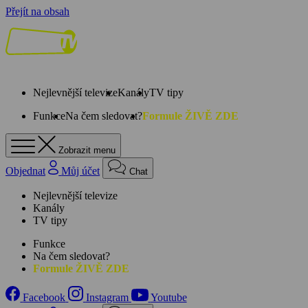
Přejít na obsah
Nejlevnější televize
Kanály
TV tipy
Funkce
Na čem sledovat?
Formule ŽIVĚ ZDE
Zobrazit menu
Objednat
Můj účet
Chat
Nejlevnější televize
Kanály
TV tipy
Funkce
Na čem sledovat?
Formule ŽIVĚ ZDE
Facebook
Instagram
Youtube