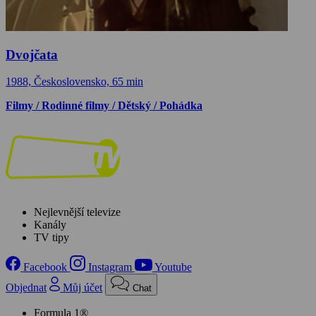
Dvojčata
1988, Československo, 65 min
Filmy / Rodinné filmy / Dětský / Pohádka
Nejlevnější televize
Kanály
TV tipy
Facebook
Instagram
Youtube
Objednat
Můj účet
Chat
Formula 1®