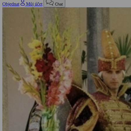
Objednat
Můj účet
Chat