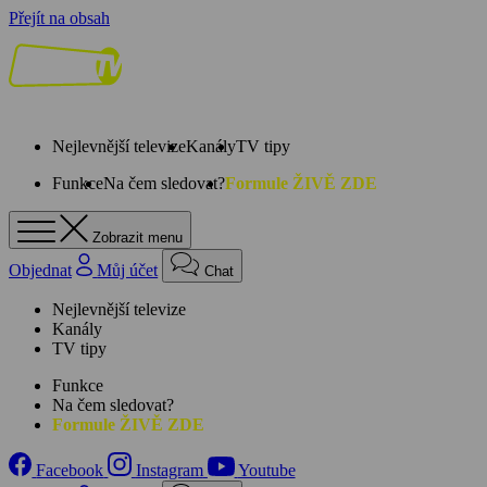
Přejít na obsah
Nejlevnější televize
Kanály
TV tipy
Funkce
Na čem sledovat?
Formule ŽIVĚ ZDE
Zobrazit menu
Objednat
Můj účet
Chat
Nejlevnější televize
Kanály
TV tipy
Funkce
Na čem sledovat?
Formule ŽIVĚ ZDE
Facebook
Instagram
Youtube