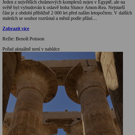
Jeden z největších chrámových komplexů nejen v Egyptě, ale na
světě byl vybudován k oslavě boha Slunce Amon-Rea. Nejstarší
část je z období přibližně 2 000 let před naším letopočtem. V dalších
staletích se soubor rozrůstal a měnil podle přání
faraonů. Karnacký areál a genialita staroegyptských stavitelů
Zobrazit více
přitahuje egyptology z celého světa. Při
průzkumu karnackého souboru se podařilo rozluštit hned několik
Režie: Benoît Poisson
záhad: Jak stavitelé pracovali s kvádry o mnoha tunách, jak vytesali
a posléze vztyčili největší dochovaný egyptský obelisk a jak zvedali
Pořad aktuálně není v nabídce
do výšky všech 134 sloupů Velké sloupové síně.