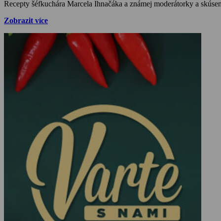
Recepty šéfkuchára Marcela Ihnačáka a známej moderátorky a skúsen
Zobrazit více