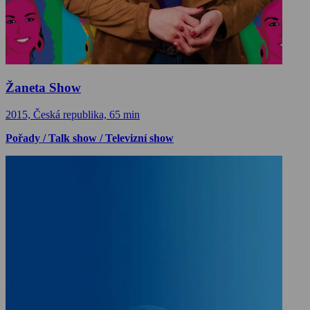
Žaneta Show
2015, Česká republika, 65 min
Pořady / Talk show / Televizní show