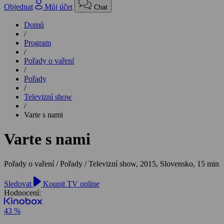
Objednat
Můj účet
Chat
Domů
/
Program
/
Pořady o vaření
/
Pořady
/
Televizní show
/
Varte s nami
Varte s nami
Pořady o vaření / Pořady / Televizní show,
2015, Slovensko, 15 min
Sledovat
Koupit TV online
Hodnocení:
43 %