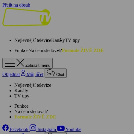
Přejít na obsah
Nejlevnější televize
Kanály
TV tipy
Funkce
Na čem sledovat?
Formule ŽIVĚ ZDE
Zobrazit menu
Objednat
Můj účet
Chat
Nejlevnější televize
Kanály
TV tipy
Funkce
Na čem sledovat?
Formule ŽIVĚ ZDE
Facebook
Instagram
Youtube