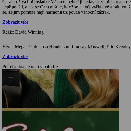
Cara prožívá hořkosladké Vánoce, neboť jí nedávno zemřela matka. B
nepřipouští, a tak se Cara naštve, když se na něj vyřítí dvě atraktiv
se, že jim pomůže najít harmonii už pouze vánoční zázrak.
Zobrazit více
Režie: David Winning
Zobrazit více
Pořad aktuálně není v nabídce