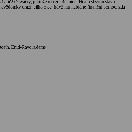
ví těžké svátky, protože mu zemřel otec. Heath si svou slávu
 on nevědomky urazí jejího otce, když mu nabídne finanční pomoc, zdá
Herci: Megan Park, Josh Henderson, Lindsay Maxwell, Eric Keenleyside, Susan Hogan, Paul McGillion, Lucie Guest, Jett Klyne, Tom McBeath, Enid-Raye Adams