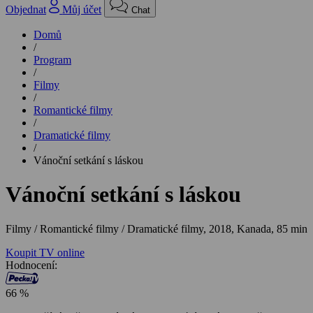
Objednat
Můj účet
Chat
Domů
/
Program
/
Filmy
/
Romantické filmy
/
Dramatické filmy
/
Vánoční setkání s láskou
Vánoční setkání s láskou
Filmy / Romantické filmy / Dramatické filmy,
2018, Kanada, 85 min
Koupit TV online
Hodnocení:
66 %