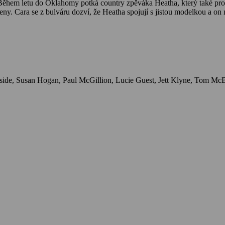
ěhem letu do Oklahomy potká country zpěváka Heatha, který také proží
ní ženy. Cara se z bulváru dozví, že Heatha spojují s jistou modelkou a