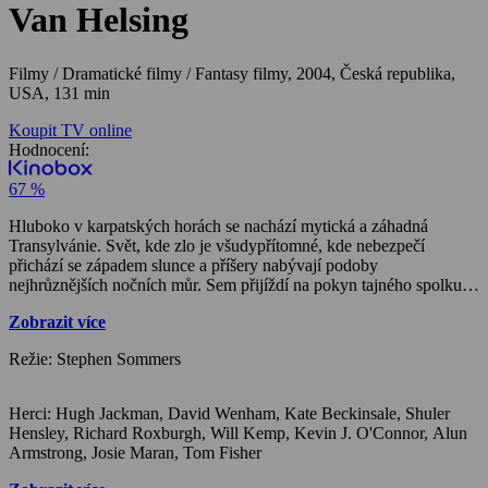
Van Helsing
Filmy / Dramatické filmy / Fantasy filmy,
2004, Česká republika,
USA, 131 min
Koupit TV online
Hodnocení:
67 %
Hluboko v karpatských horách se nachází mytická a záhadná
Transylvánie. Svět, kde zlo je všudypřítomné, kde nebezpečí
přichází se západem slunce a příšery nabývají podoby
nejhrůznějších nočních můr. Sem přijíždí na pokyn tajného spolku
legendární lovec přízraků Van Helsing (Hugh Jackman), aby
Zobrazit více
přemohl krvežíznivého svůdníka hraběte Draculu (Richard
Roxburgh) a zbavil rodinu Anny Valeriousové (Kate Beckinsale) po
Režie: Stephen Sommers
generace trvající kletby… Van Helsing je nejdražším americkým
filmem, který byl realizován v České republice.
Herci: Hugh Jackman, David Wenham, Kate Beckinsale, Shuler
Hensley, Richard Roxburgh, Will Kemp, Kevin J. O'Connor, Alun
Armstrong, Josie Maran, Tom Fisher