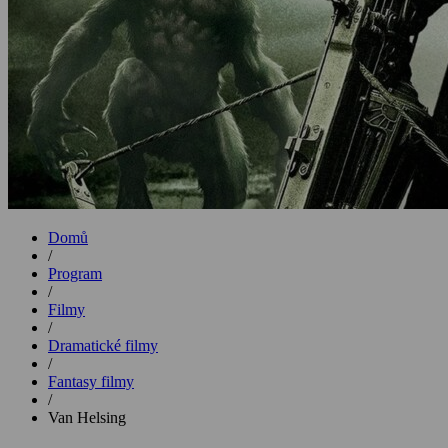
Domů
/
Program
/
Filmy
/
Dramatické filmy
/
Fantasy filmy
/
Van Helsing