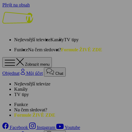
Přejít na obsah
Nejlevnější televize
Kanály
TV tipy
Funkce
Na čem sledovat?
Formule ŽIVĚ ZDE
Zobrazit menu
Objednat
Můj účet
Chat
Nejlevnější televize
Kanály
TV tipy
Funkce
Na čem sledovat?
Formule ŽIVĚ ZDE
Facebook
Instagram
Youtube