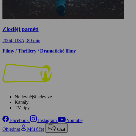
Zloději paměti
2004, USA, 89 min
Filmy / Thrillery / Dramatické filmy
Nejlevnější televize
Kanály
TV tipy
Facebook
Instagram
Youtube
Objednat
Můj účet
Chat