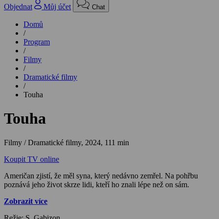
Objednat
Můj účet
Chat
Domů
/
Program
/
Filmy
/
Dramatické filmy
/
Touha
Touha
Filmy / Dramatické filmy,
2024, 111 min
Koupit TV online
Američan zjistí, že měl syna, který nedávno zemřel. Na pohřbu
poznává jeho život skrze lidi, kteří ho znali lépe než on sám.
Zobrazit více
Režie: S. Gabizon