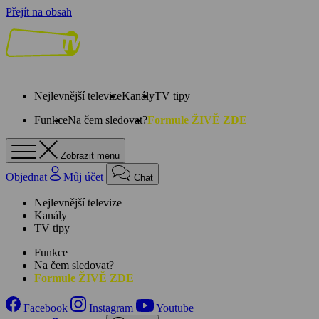
Přejít na obsah
Nejlevnější televize
Kanály
TV tipy
Funkce
Na čem sledovat?
Formule ŽIVĚ ZDE
Zobrazit menu
Objednat
Můj účet
Chat
Nejlevnější televize
Kanály
TV tipy
Funkce
Na čem sledovat?
Formule ŽIVĚ ZDE
Facebook
Instagram
Youtube