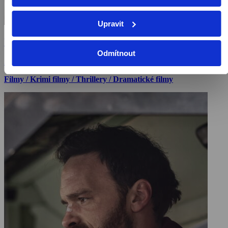
Upravit
Ulička přízraků
Odmítnout
2021, USA, 150 min
Filmy / Krimi filmy / Thrillery / Dramatické filmy