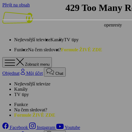
Přejít na obsah
Nejlevnější televize
Kanály
TV tipy
Funkce
Na čem sledovat?
Formule ŽIVĚ ZDE
Zobrazit menu
Objednat
Můj účet
Chat
Nejlevnější televize
Kanály
TV tipy
Funkce
Na čem sledovat?
Formule ŽIVĚ ZDE
Facebook
Instagram
Youtube