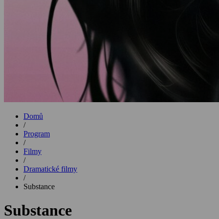
Domů
/
Program
/
Filmy
/
Dramatické filmy
/
Substance
Substance