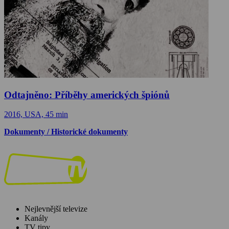
Odtajněno: Příběhy amerických špiónů
2016, USA, 45 min
Dokumenty / Historické dokumenty
Nejlevnější televize
Kanály
TV tipy