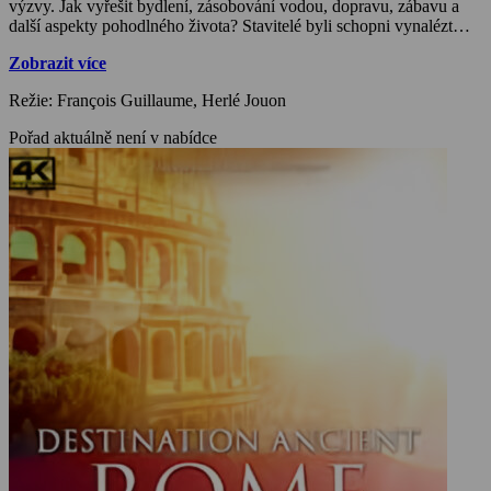
výzvy. Jak vyřešit bydlení, zásobování vodou, dopravu, zábavu a
další aspekty pohodlného života? Stavitelé byli schopni vynalézt
nové techniky, způsoby měření i stroje, jaké dosud nikdy nikdo
Zobrazit více
neviděl! Archeologové z celého světa dnes provádějí výzkum
technického génia tehdejších učenců, aby bylo možné provést co
Režie: François Guillaume, Herlé Jouon
nejpřesnější restaurátorské práce a obnovit město v celé jeho kráse
alespoň prostřednictvím modelů a virtuální reality.
Pořad aktuálně není v nabídce