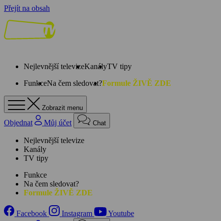
Přejít na obsah
Nejlevnější televize
Kanály
TV tipy
Funkce
Na čem sledovat?
Formule ŽIVĚ ZDE
Zobrazit menu
Objednat
Můj účet
Chat
Nejlevnější televize
Kanály
TV tipy
Funkce
Na čem sledovat?
Formule ŽIVĚ ZDE
Facebook
Instagram
Youtube