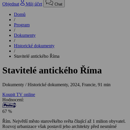
Objednat
Můj účet
Chat
Domů
/
Program
/
Dokumenty
/
Historické dokumenty
/
Stavitelé antického Říma
Stavitelé antického Říma
Dokumenty / Historické dokumenty,
2024, Francie, 91 min
Koupit TV online
Hodnocení:
67 %
Řím. Největší město starověkého světa čítající až 1 milion obyvatel.
Rozvoj urbanizace však postavil jeho architekty před nesmírné