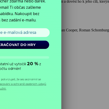
zmínka o její členech. Jednotka musí bezpečné provést francouzského odbojáře Daquina nepřáte