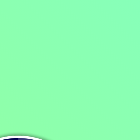
Mohlo by vás také bavit