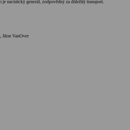
lským územím a dovést ho k jeho cíli, kterým je nacistický generál, zodpovědný za důležitý transport.
Herci: Kelsey Grammer, William Moseley, Joe Anderson, Pooch Hall, Gilles Marini, Sebastian Achilles, Nathan Cooper, Roman Schomburg, Jilon VanOver