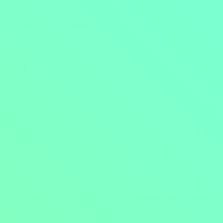
Přejít na obsah
Nejlevnější televize
Kanály
TV tipy
Funkce
Na čem sledovat?
Formule ŽIVĚ ZDE
Zobrazit menu
Objednat
Můj účet
Chat
Nejlevnější televize
Kanály
TV tipy
Funkce
Na čem sledovat?
Formule ŽIVĚ ZDE
Facebook
Instagram
Youtube