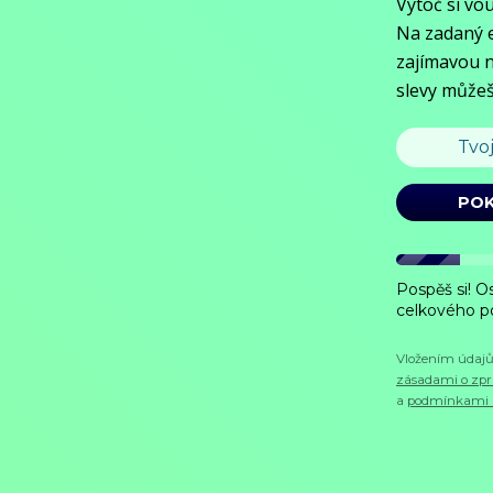
Zobrazit více
Režie: Shane Dax Taylor
Zobrazit více
Pořad aktuálně není v nabídce