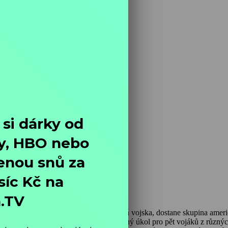
, kdy se v Normandii vylodili spojenecká vojska, dostane skupina ame
ých rot. Tato mise se nedostane do žádných oficiálních záznamů, ani