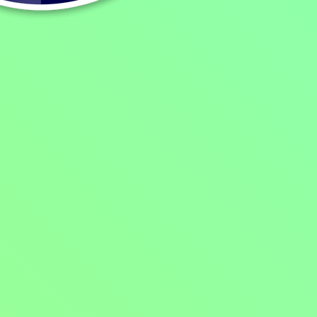
K poctě zbraň!
2024, Česká republika, 27 min
Dokumenty / Historické dokumenty