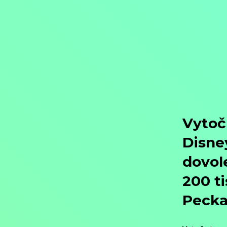
Objednat
Můj účet
Chat
Domů
/
Program
/
Dokumenty
/
Historické dokumenty
/
Spolek smrti
Spolek smrti
Dokumenty / Historické dokumenty,
2024, USA, Bulharsko, 86 min
Koupit TV online
Hodnocení:
62 %
Uprostřed jedné z největších vojenských operací druhé světové války
nepřátelské linie. Nastal den D a američtí vojáci jsou rozptýleni za německými liniemi. Generál Haskel má tajný úkol pro pět vojáků z různ