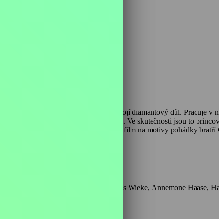
 min
aloupce na okraji lesa. Uprostřed lesa stojí diamantový důl. Pracuje v 
seznámí se dvěma pohlednými mládenci. Ve skutečnosti jsou to princov
á je tam stihne, a o lásce, která vše napraví, vám bude vyprávět film na motivy pohádky bra