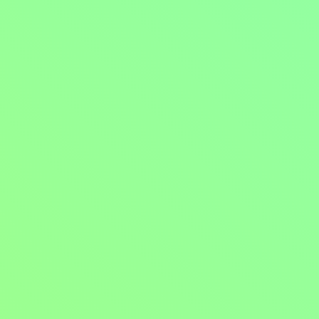
Mohlo by vás také bavit