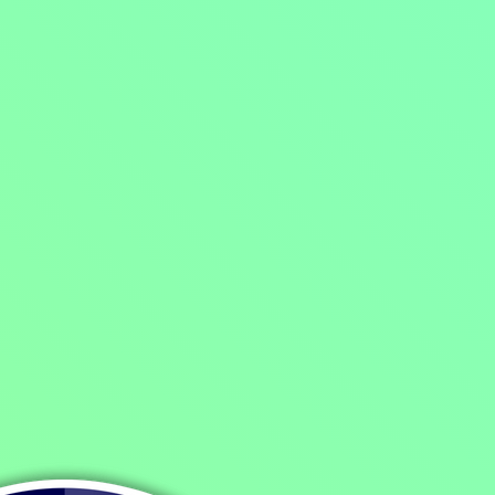
Domů
/
Program
/
Filmy
/
Rodinné filmy
/
Fantasy filmy
/
Pohádka
/