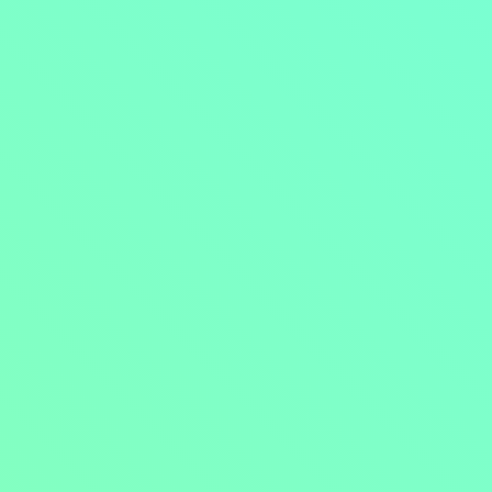
Přejít na obsah
Nejlevnější televize
Kanály
TV tipy
Funkce
Na čem sledovat?
Formule ŽIVĚ ZDE
Zobrazit menu
Objednat
Můj účet
Chat
Nejlevnější televize
Kanály
TV tipy
Funkce
Na čem sledovat?
Formule ŽIVĚ ZDE
Facebook
Instagram
Youtube