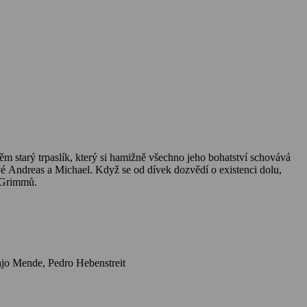
něm starý trpaslík, který si hamižně všechno jeho bohatství schovává
é Andreas a Michael. Když se od dívek dozvědí o existenci dolu,
tří Grimmů.
Herci: Julie Jurištová, Katrin Martin, Pavel Trávníček, Bodo Wolf, Hans-Peter Minetti, Erik S. Klein, Johannes Wieke, Annemone Haase, Hajo Mende, Pedro Hebenstreit