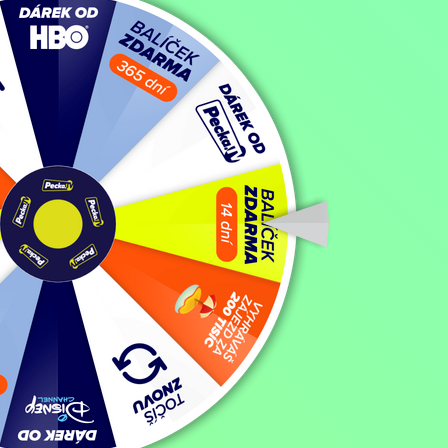
Sněženka a Růženka
Sněženka a Růženka
Filmy / Rodinné filmy / Fantasy filmy / Pohádka,
1978, Německo, 70
Koupit TV online
Hodnocení:
65 %
Sněženka a Růženka jsou dvě sestry, které žijí společně s matkou v ch
pro sebe. Jednoho dne se Sněženka a Růženka vypraví na trh, kde se 
rozhodnou se, že se tam vypraví. O zlobě, kter
Zobrazit více
Režie: Siegfried Hartmann
Zobrazit více