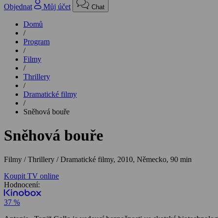
Objednat
Můj účet
Chat
Domů
/
Program
/
Filmy
/
Thrillery
/
Dramatické filmy
/
Sněhová bouře
Sněhová bouře
Filmy / Thrillery / Dramatické filmy,
2010, Německo, 90 min
Koupit TV online
Hodnocení:
37 %