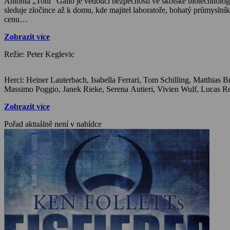
Antonia „Toni“ Gallo je vedoucí bezpečnosti ve skotské biotechnologi
sleduje zločince až k domu, kde majitel laboratoře, bohatý průmyslník,
cenu…
Zobrazit více
Režie: Peter Keglevic
Herci: Heiner Lauterbach, Isabella Ferrari, Tom Schilling, Matthias Brandt, Anneke Kim Sarnau, Bülent Sharif, Katharina Wackernagel, Sophie von Kessel, Daniel Krauss, Martin Lindow, Huub Stapel,
Zobrazit více
Pořad aktuálně není v nabídce