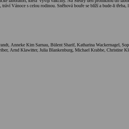
cké laboratoři, která vyvíjí vakcíny. Na Štědrý den proniknou do labor
 tráví Vánoce s celou rodinou. Sněhová bouře se blíží a bude-li třeba, l