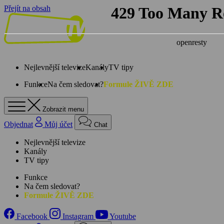
Přejít na obsah
Nejlevnější televize
Kanály
TV tipy
Funkce
Na čem sledovat?
Formule ŽIVĚ ZDE
Zobrazit menu
Objednat
Můj účet
Chat
Nejlevnější televize
Kanály
TV tipy
Funkce
Na čem sledovat?
Formule ŽIVĚ ZDE
Facebook
Instagram
Youtube