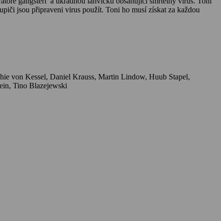
atoře gangsteři a ukradnou lahvičku obsahující smrtelný virus. Toni
upiči jsou připraveni virus použít. Toni ho musí získat za každou
Massimo Poggio, Janek Rieke, Serena Autieri, Vivien Wulf, Lucas Reiber, Arnd Klawitter, Julia Blankenburg, Michael Krabbe, Christine Klein, Tino Blazejewski