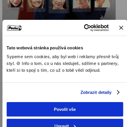
Planeta nezadaných
Tato webová stránka používá cookies
2016, Polsko, 135 min
Sypeme sem cookies, aby byl web i reklamy přesně tvůj
Filmy / Komedie / Romantické filmy
styl. 🍪 Info o tom, co u nás sleduješ, sdílíme s partnery,
kteří si to spojí s tím, co už o tobě vědí odjinud.
Zobrazit detaily
Povolit vše
Upravit