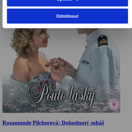
Odmítnout
Rosamunde Pilcherová: Dohodnutý sobáš