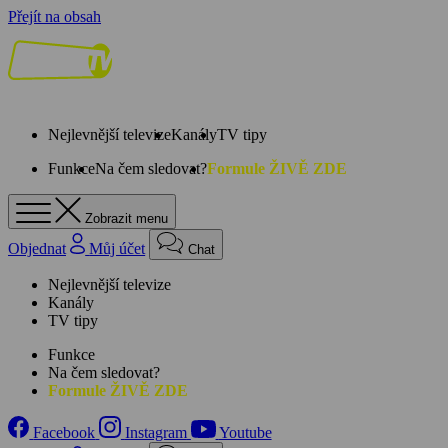
Přejít na obsah
Nejlevnější televize
Kanály
TV tipy
Funkce
Na čem sledovat?
Formule ŽIVĚ ZDE
Zobrazit menu
Objednat
Můj účet
Chat
Nejlevnější televize
Kanály
TV tipy
Funkce
Na čem sledovat?
Formule ŽIVĚ ZDE
Facebook
Instagram
Youtube