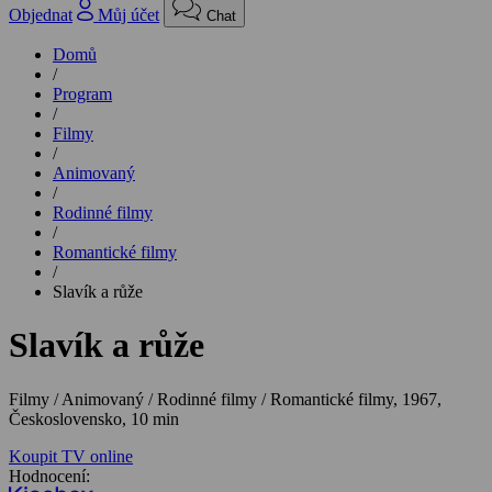
Objednat
Můj účet
Chat
Domů
/
Program
/
Filmy
/
Animovaný
/
Rodinné filmy
/
Romantické filmy
/
Slavík a růže
Slavík a růže
Filmy / Animovaný / Rodinné filmy / Romantické filmy,
1967,
Československo, 10 min
Koupit TV online
Hodnocení: