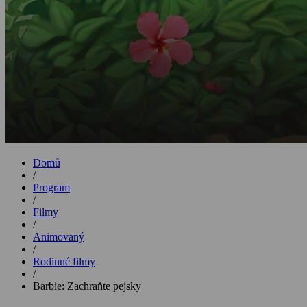
Domů
/
Program
/
Filmy
/
Animovaný
/
Rodinné filmy
/
Barbie: Zachraňte pejsky