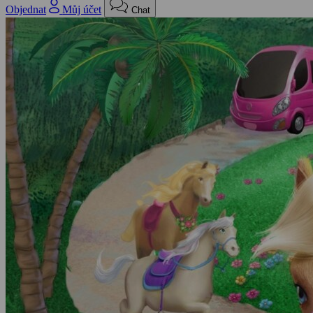
Objednat
Můj účet
Chat