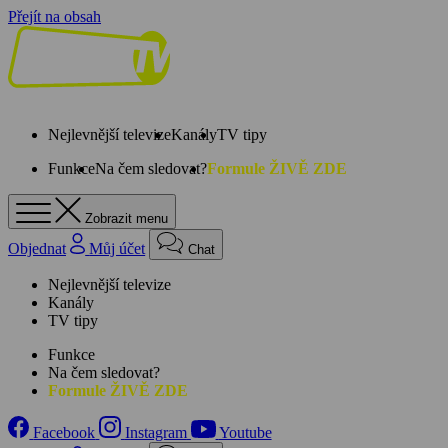
Přejít na obsah
Nejlevnější televize
Kanály
TV tipy
Funkce
Na čem sledovat?
Formule ŽIVĚ ZDE
Zobrazit menu
Objednat
Můj účet
Chat
Nejlevnější televize
Kanály
TV tipy
Funkce
Na čem sledovat?
Formule ŽIVĚ ZDE
Facebook
Instagram
Youtube