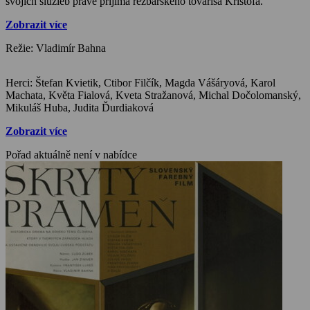
svojich služieb práve prijíma rezbárskeho tovariša Krištofa.
Zobrazit více
Režie: Vladimír Bahna
Herci: Štefan Kvietik, Ctibor Filčík, Magda Vášáryová, Karol
Machata, Květa Fialová, Kveta Stražanová, Michal Dočolomanský,
Mikuláš Huba, Judita Ďurdiaková
Zobrazit více
Pořad aktuálně není v nabídce