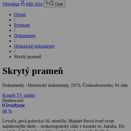
Objednat
Můj účet
Chat
Domů
/
Program
/
Dokumenty
/
Historické dokumenty
/
Skrytý prameň
Skrytý prameň
Dokumenty / Historické dokumenty,
1973, Československo, 91 min
Koupit TV online
Hodnocení:
66 %
Levoča, prvá polovica 16. storočia. Majster Pavol tvorí svoje
najslávnejšie dielo – neskorogotický oltár v kostole sv. Jakuba. Do