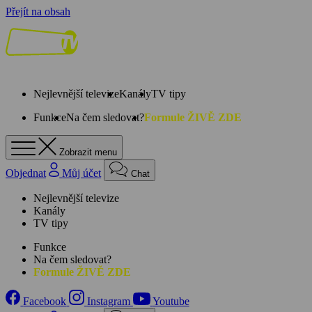
Přejít na obsah
Nejlevnější televize
Kanály
TV tipy
Funkce
Na čem sledovat?
Formule ŽIVĚ ZDE
Zobrazit menu
Objednat
Můj účet
Chat
Nejlevnější televize
Kanály
TV tipy
Funkce
Na čem sledovat?
Formule ŽIVĚ ZDE
Facebook
Instagram
Youtube