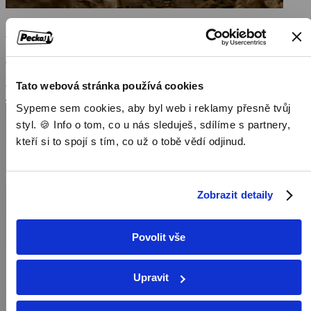
Starodávné apokalypsy
2021, Velká Británie, Německo, 50 min
Dokumenty / Historické dokumenty
Tato webová stránka používá cookies
Sypeme sem cookies, aby byl web i reklamy přesně tvůj
styl. 🍪 Info o tom, co u nás sleduješ, sdílíme s partnery,
kteří si to spojí s tím, co už o tobě vědí odjinud.
Zobrazit detaily
Povolit vše
Upravit