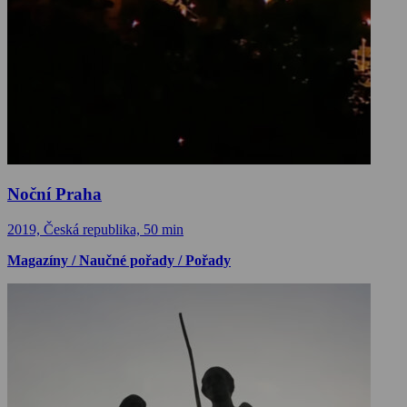
Noční Praha
2019, Česká republika, 50 min
Magazíny / Naučné pořady / Pořady