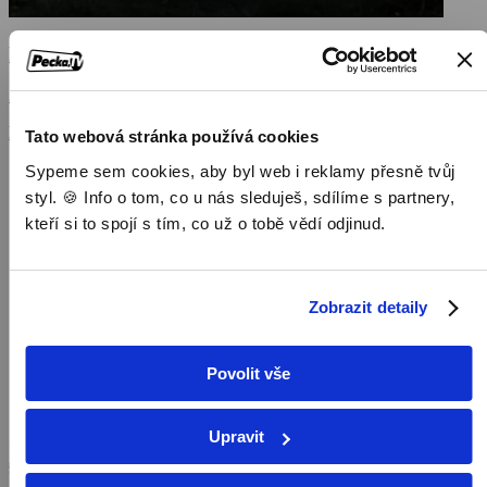
Po hladině
2007, Česká republika, 17 min
Magazíny / Naučné pořady / Pořady
Tato webová stránka používá cookies
Sypeme sem cookies, aby byl web i reklamy přesně tvůj
styl. 🍪 Info o tom, co u nás sleduješ, sdílíme s partnery,
kteří si to spojí s tím, co už o tobě vědí odjinud.
Zobrazit detaily
Povolit vše
Upravit