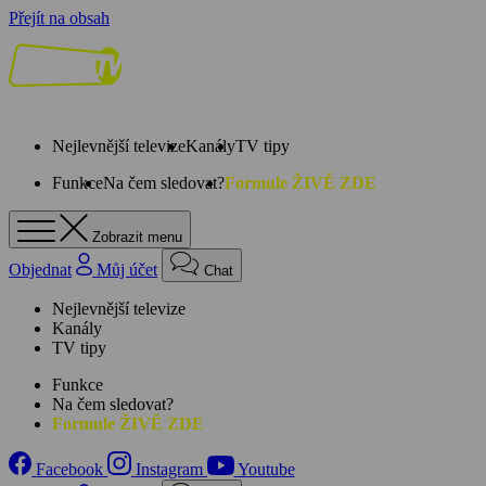
Přejít na obsah
Nejlevnější televize
Kanály
TV tipy
Funkce
Na čem sledovat?
Formule ŽIVĚ ZDE
Zobrazit menu
Objednat
Můj účet
Chat
Nejlevnější televize
Kanály
TV tipy
Funkce
Na čem sledovat?
Formule ŽIVĚ ZDE
Facebook
Instagram
Youtube