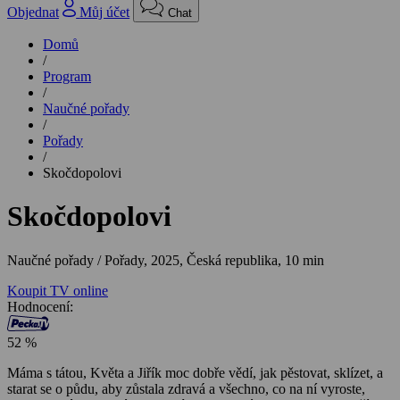
Objednat
Můj účet
Chat
Domů
/
Program
/
Naučné pořady
/
Pořady
/
Skočdopolovi
Skočdopolovi
Naučné pořady / Pořady,
2025, Česká republika, 10 min
Koupit TV online
Hodnocení:
52 %
Máma s tátou, Květa a Jiřík moc dobře vědí, jak pěstovat, sklízet, a
starat se o půdu, aby zůstala zdravá a všechno, co na ní vyroste,