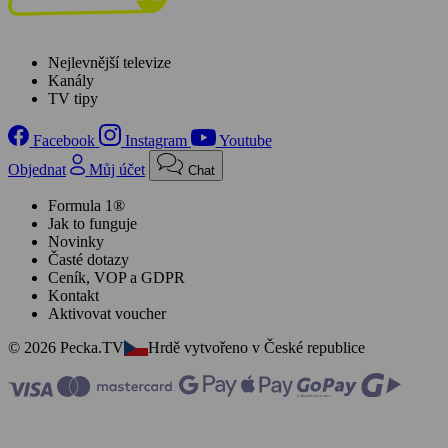
Nejlevnější televize
Kanály
TV tipy
Facebook
Instagram
Youtube
Objednat
Můj účet
Chat
Formula 1®
Jak to funguje
Novinky
Časté dotazy
Ceník, VOP a GDPR
Kontakt
Aktivovat voucher
© 2026 Pecka.TV
Hrdě vytvořeno v České republice