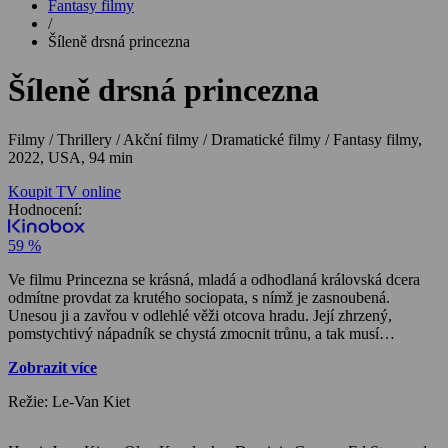
Fantasy filmy
/
Šíleně drsná princezna
Šíleně drsná princezna
Filmy / Thrillery / Akční filmy / Dramatické filmy / Fantasy filmy,
2022, USA, 94 min
Koupit TV online
Hodnocení:
59 %
Ve filmu Princezna se krásná, mladá a odhodlaná královská dcera
odmítne provdat za krutého sociopata, s nímž je zasnoubená.
Unesou ji a zavřou v odlehlé věži otcova hradu. Její zhrzený,
pomstychtivý nápadník se chystá zmocnit trůnu, a tak musí
princezna ochránit svou rodinu a zachránit království, ať to stojí, co
Zobrazit více
to stojí.
Režie: Le-Van Kiet