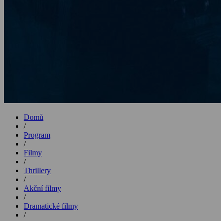
Domů
/
Program
/
Filmy
/
Thrillery
/
Akční filmy
/
Dramatické filmy
/