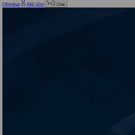
Objednat
Můj účet
Chat