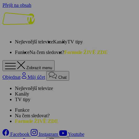
Přejít na obsah
Nejlevnější televize
Kanály
TV tipy
Funkce
Na čem sledovat?
Formule ŽIVĚ ZDE
Zobrazit menu
Objednat
Můj účet
Chat
Nejlevnější televize
Kanály
TV tipy
Funkce
Na čem sledovat?
Formule ŽIVĚ ZDE
Facebook
Instagram
Youtube