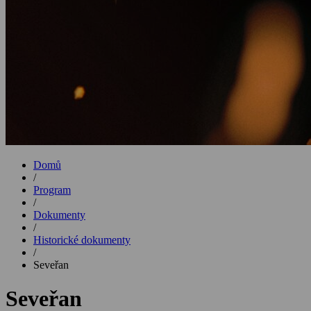
Domů
/
Program
/
Dokumenty
/
Historické dokumenty
/
Seveřan
Seveřan