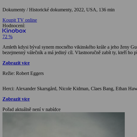
Dokumenty / Historické dokumenty,
2022, USA, 136 min
Koupit TV online
Hodnocení:
72 %
Amleth kdysi býval synem mocného vikinského krále a jeho ženy Gudrún , než ho zrada a zákeřná vražda připravila nejen o otce, ale i o střechu nad hlavou. O pár let později se světem protlouká jako
bezejmenný válečník a má jediný cíl. Vlastnoručně zabít ty, kteří ho p
Zobrazit více
Režie: Robert Eggers
Zobrazit více
Pořad aktuálně není v nabídce