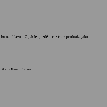
Herci: Alexander Skarsgård, Nicole Kidman, Claes Bang, Ethan Hawke, Anya Taylor-Joy, Gustav Lindh, Willem Dafoe, Phill Martin, Eldar Skar, Olwen Fouéré