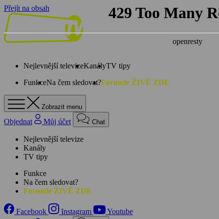
Přejít na obsah
Nejlevnější televize
Kanály
TV tipy
Funkce
Na čem sledovat?
Formule ŽIVĚ ZDE
Zobrazit menu
Objednat
Můj účet
Chat
Nejlevnější televize
Kanály
TV tipy
Funkce
Na čem sledovat?
Formule ŽIVĚ ZDE
Facebook
Instagram
Youtube