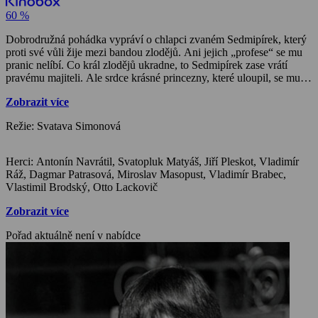
60 %
Dobrodružná pohádka vypráví o chlapci zvaném Sedmipírek, který
proti své vůli žije mezi bandou zlodějů. Ani jejich „profese“ se mu
pranic nelíbí. Co král zlodějů ukradne, to Sedmipírek zase vrátí
pravému majiteli. Ale srdce krásné princezny, které uloupil, se mu
vrátit nechce. Jaké tajemství se skrývá za jeho původem a jaké
Zobrazit více
kousky se mu podaří předvést panu králi To už se dozvíte v dnešní
pohádce. Prozradit však vám můžeme, že mu čisté a dobré srdce mu
Režie: Svatava Simonová
pomůže nalézt cestu domů i k sobě samému.
Herci: Antonín Navrátil, Svatopluk Matyáš, Jiří Pleskot, Vladimír
Ráž, Dagmar Patrasová, Miroslav Masopust, Vladimír Brabec,
Vlastimil Brodský, Otto Lackovič
Zobrazit více
Pořad aktuálně není v nabídce