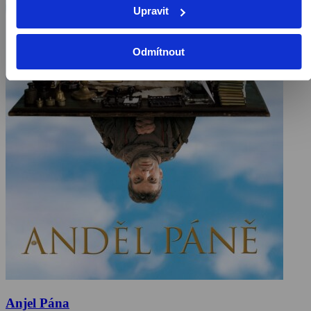
Upravit
Odmítnout
Anjel Pána