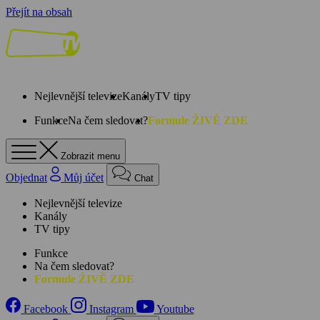
Přejít na obsah
Nejlevnější televize
Kanály
TV tipy
Funkce
Na čem sledovat?
Formule ŽIVĚ ZDE
Zobrazit menu
Objednat
Můj účet
Chat
Nejlevnější televize
Kanály
TV tipy
Funkce
Na čem sledovat?
Formule ŽIVĚ ZDE
Facebook
Instagram
Youtube