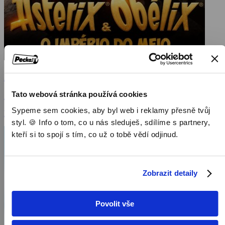
Asterix a Obelix: Ríša stredu
Tato webová stránka používá cookies
2023, Francie, Belgie, 112 min
Sypeme sem cookies, aby byl web i reklamy přesně tvůj
Filmy / Rodinné filmy / Komedie / Dobrodružné filmy / Dětský
styl. 🍪 Info o tom, co u nás sleduješ, sdílíme s partnery,
kteří si to spojí s tím, co už o tobě vědí odjinud.
Zobrazit detaily
Povolit vše