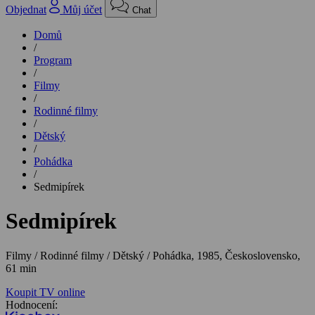
Objednat
Můj účet
Chat
Domů
/
Program
/
Filmy
/
Rodinné filmy
/
Dětský
/
Pohádka
/
Sedmipírek
Sedmipírek
Filmy / Rodinné filmy / Dětský / Pohádka,
1985, Československo,
61 min
Koupit TV online
Hodnocení: