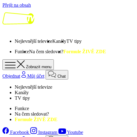
Přejít na obsah
Nejlevnější televize
Kanály
TV tipy
Funkce
Na čem sledovat?
Formule ŽIVĚ ZDE
Zobrazit menu
Objednat
Můj účet
Chat
Nejlevnější televize
Kanály
TV tipy
Funkce
Na čem sledovat?
Formule ŽIVĚ ZDE
Facebook
Instagram
Youtube