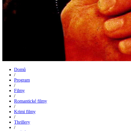
Domů
/
Program
/
Filmy
/
Romantické filmy
/
Krimi filmy
/
Thrillery
/