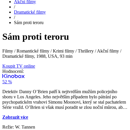
Akční filmy
/
Dramatické filmy
/
Sám proti teroru
Sám proti teroru
Filmy / Romantické filmy / Krimi filmy / Thrillery / Akční filmy /
Dramatické filmy,
1988, USA, 93 min
Koupit TV online
Hodnocení:
52 %
Detektiv Danny O’Brien patří k nejtvrdším mužům policejního
sboru v Los Angeles. Jeho největším případem bylo pátrání po
psychopatickém vrahovi Simonu Moonovi, který se stal pachatelem
Série vražd. O’Brien si však musí poradit se zlou noční můrou, aby
mohl podruhé pronásledovat nebezpečného maniaka.
Zobrazit více
Režie: W. Tannen