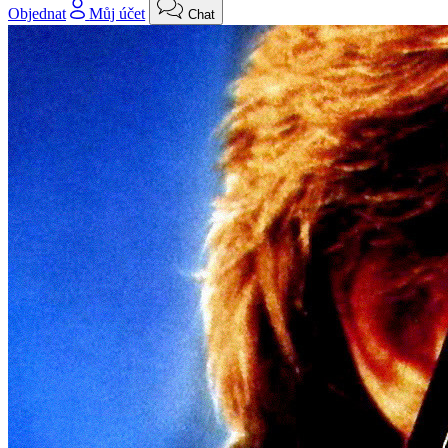
Objednat
Můj účet
Chat