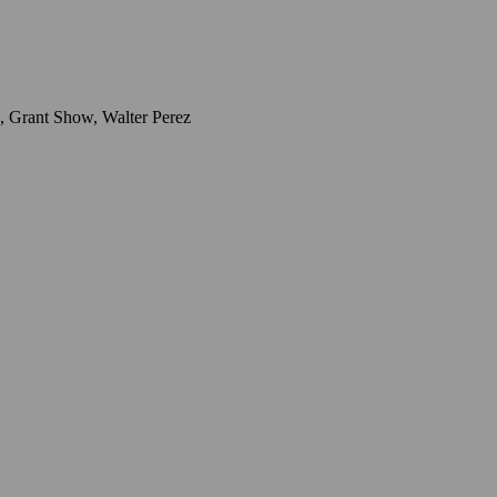
Herci: Joseph Cross, John Pyper-Ferguson, Brando Eaton, Nicole Badaan, Sherry Stringfield, Sara Swain, Christina Moore, Diogo Morgado, Grant Show, Walter Perez