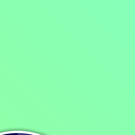
Mohlo by vás také bavit