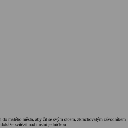
án do malého města, aby žil se svým otcem, zkrachovalým závodníkem
káže zvítězit nad místní jedničkou