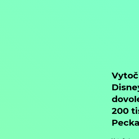
Objednat
Můj účet
Chat
Domů
/
Program
/
Filmy
/
Akční filmy
/
Rýchly a zbesilý
Rýchly a zbesilý
Filmy / Akční filmy,
2011, USA, 99 min
Koupit TV online
Hodnocení:
68 %
Příběh Dannyho Kruegera, vzpurného mladého pouličního závodníka, 
NASCAR. Když se Danny rozhodne vstoupit do středoškolského drags