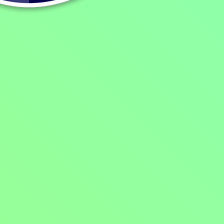
Andělští bojovníci
2013, Čína, 95 min
Filmy / Akční filmy