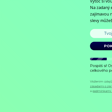
Zobrazit více
Režie: Alex Ranarivelo
Zobrazit více
Pořad aktuálně není v nabídce