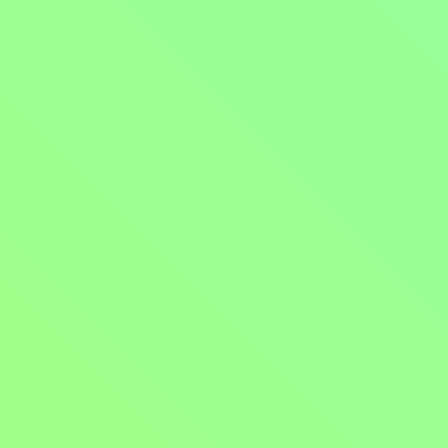
Bullet Train
2022, USA, 126 min
Filmy / Komedie / Thrillery / Akční filmy